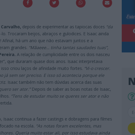
 Carvalho,
depois de experimentar as tapiocas doces
“da
-lo. Trocaram beijos, abraços e gulodices. E Isaac ainda
! Afinal, há um ano que não estavam juntos e a
 eram grandes.
“Mãaeee… tinha tantas saudades tuas”
,
Pereira.
A relação de cumplicidade entre os dois nasceu
r”, que duraram quase dois anos. Isaac interpretava
 isso criou laços de afinidade muito fortes.
“Vi-o crescer.
 já sem ser preciso. E isso só acontecia porque ele
N
triz. Isaac também não tem dúvidas acerca das suas
quero ser ator.”
Depois de saber as boas notas de Isaac,
elhos.
“Tens de estudar muito se queres ser ator e não
vertida.
, Isaac continua a fazer castings e dobragens para filmes
 focado na escola
. “As notas foram excelentes, mas
ores. Queria muito estar ali, por isso estudava ainda