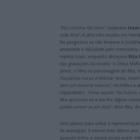
“Ela cozinha tão bem”,
suspirava
Isaac
mãe Rita”.
A atriz não resistiu em mimá
lhe perguntou se não limpava a cozinha
ansiedade e felicidade pelo reencontro
repetia Isaac, enquanto abraçava
Rita 
nas gravações da novela “A Única Mulhe
Júnior, o filho da personagem de Rita, e
Passámos horas a debitar texto, mesmo
tem um enorme talento”,
recordou a a
capacidades.
“Amei aquilo. No futuro, 
Rita apressou-se a dar-lhe alguns cons
podes armar-te em diva”,
dizia Rita, di
Sem planos para voltar à representação
de animação. E esteve este último ano
quando tinha a novela ainda eram melh