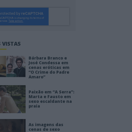
 VISTAS
Bárbara Branco e
José Condessa em
cenas eróticas em
“O Crime do Padre
Amaro”
Paixão em “A Serra”:
Marta e Fausto em
sexo escaldante na
praia
As imagens das
cenas de sexo