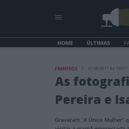
HOME
ÚLTIMAS
F
FAMOSOS
|
07.08.2017 às 15h17
As fotograf
Pereira e I
Gravaram “A Única Mulher” q
visitar a mamã emprestada à 