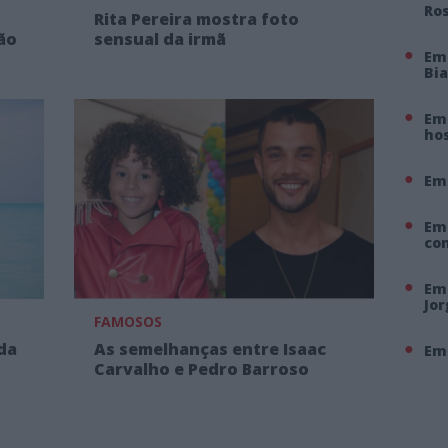
Ro
Rita Pereira mostra foto
ão
sensual da irmã
Em
Bi
Em 
hos
Em
Em
co
Em 
Jo
FAMOSOS
ida
As semelhanças entre Isaac
Em 
Carvalho e Pedro Barroso