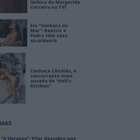
lésbico de Margarida
Corceiro na TVI
Em “Senhora do
Mar”: Beatriz e
Pedro têm sexo
escaldante
Conheça Cândida, a
concorrente mais
ousada de “Hell’s
Kitchen”
IMAS
“A Herança”: Pilar descobre que