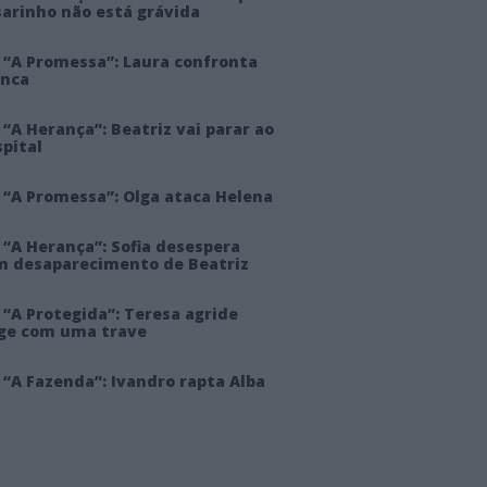
sarinho não está grávida
 “A Promessa”: Laura confronta
anca
“A Herança”: Beatriz vai parar ao
pital
 “A Promessa”: Olga ataca Helena
 “A Herança”: Sofia desespera
m desaparecimento de Beatriz
“A Protegida”: Teresa agride
rge com uma trave
“A Fazenda”: Ivandro rapta Alba