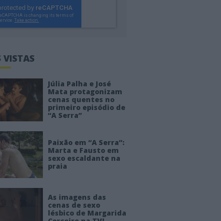
 VISTAS
Júlia Palha e José
Mata protagonizam
cenas quentes no
primeiro episódio de
“A Serra”
Paixão em “A Serra”:
Marta e Fausto em
sexo escaldante na
praia
As imagens das
cenas de sexo
lésbico de Margarida
Corceiro na TVI