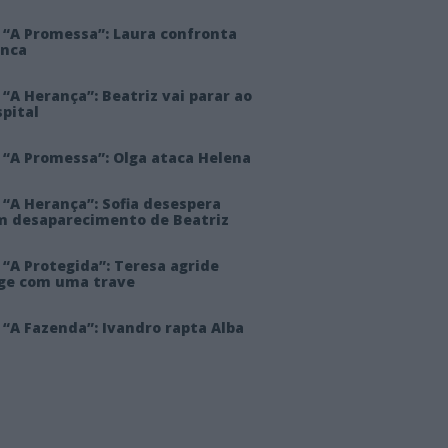
 “A Promessa”: Laura confronta
anca
“A Herança”: Beatriz vai parar ao
pital
 “A Promessa”: Olga ataca Helena
 “A Herança”: Sofia desespera
m desaparecimento de Beatriz
“A Protegida”: Teresa agride
rge com uma trave
“A Fazenda”: Ivandro rapta Alba