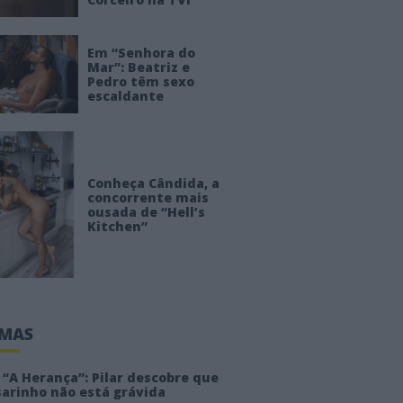
Em “Senhora do
Mar”: Beatriz e
Pedro têm sexo
escaldante
Conheça Cândida, a
concorrente mais
ousada de “Hell’s
Kitchen”
IMAS
“A Herança”: Pilar descobre que
sarinho não está grávida