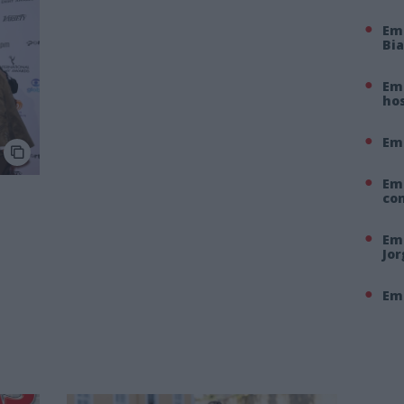
Em
Bi
Em 
hos
Em
Em
co
Em 
Jo
Em 