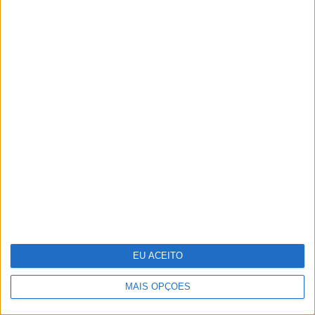
Samsung vai lançar smartphone
dobrável tríptico até final do ano
Fotografia: Os tigres de Maria da Luz
EU ACEITO
MAIS OPÇÕES