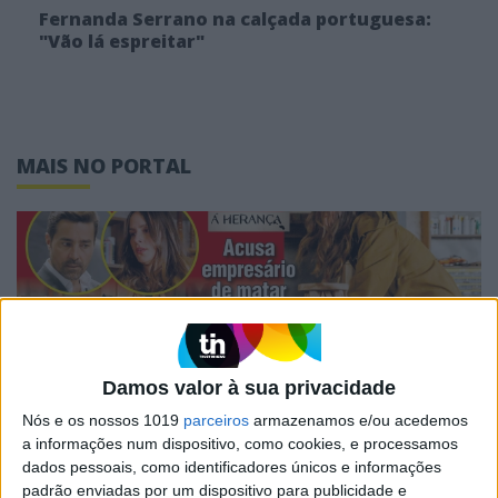
Fernanda Serrano na calçada portuguesa:
"Vão lá espreitar"
MAIS NO PORTAL
Damos valor à sua privacidade
Nós e os nossos 1019
parceiros
armazenamos e/ou acedemos
a informações num dispositivo, como cookies, e processamos
CAPAS
dados pessoais, como identificadores únicos e informações
Em "A Herança": Pilar rapta e espanca
padrão enviadas por um dispositivo para publicidade e