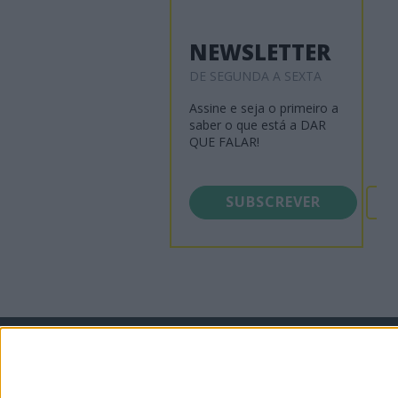
NEWSLETTER
DE SEGUNDA A SEXTA
Assine e seja o primeiro a
saber o que está a DAR
QUE FALAR!
SUBSCREVER
Visão