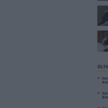
ÚLT
Em 
Ro
Em
Bi