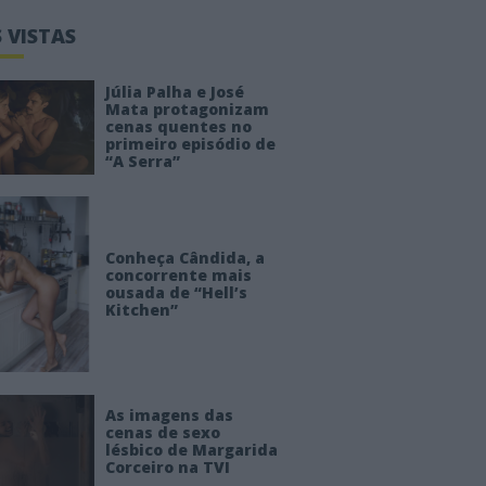
 VISTAS
Júlia Palha e José
Mata protagonizam
cenas quentes no
primeiro episódio de
“A Serra”
Conheça Cândida, a
concorrente mais
ousada de “Hell’s
Kitchen”
As imagens das
cenas de sexo
lésbico de Margarida
Corceiro na TVI