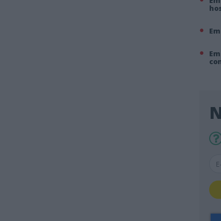
Em 
hos
Em
Em
co
N