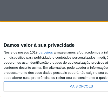
Damos valor à sua privacidade
Visão
Nós e os nossos 1019
parceiros
armazenamos e/ou acedemos a infor
Exame
um dispositivo para publicidade e conteúdos personalizados, mediç
poderemos usar identificação e dados de geolocalização precisos at
Visão Saúde
conforme descrito acima. Em alternativa, pode aceder a informaçõe
processamento dos seus dados pessoais poderá não exigir o seu co
pode alterar suas preferências ou retirar seu consentimento a qualq
MAIS OPÇÕES
TERMOS E CONDIÇÕES DE
UTILIZAÇÃO
Copyright © Trust in News. Todos os direitos re