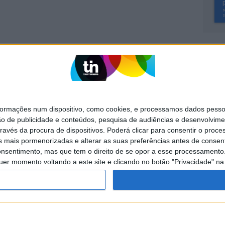
SITES DO GRUPO TRUST IN NEWS
Activa
Caras
mações num dispositivo, como cookies, e processamos dados pessoai
Exame Informática
Jornal de Letras
ão de publicidade e conteúdos, pesquisa de audiências e desenvolvime
ravés da procura de dispositivos. Poderá clicar para consentir o proc
Visão +
Visão Se7e
s mais pormenorizadas e alterar as suas preferências antes de consent
nsentimento, mas que tem o direito de se opor a esse processamento. 
uer momento voltando a este site e clicando no botão "Privacidade" na 
POLÍTICA DE
POLÍTICA DE
PUBLICIDADE
PRIVACIDADE
COOKIES
servados.