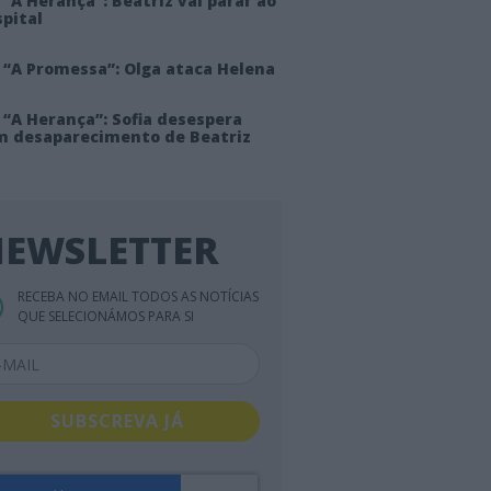
“A Herança”: Beatriz vai parar ao
pital
 “A Promessa”: Olga ataca Helena
 “A Herança”: Sofia desespera
m desaparecimento de Beatriz
EWSLETTER
RECEBA NO EMAIL TODOS AS NOTÍCIAS
QUE SELECIONÁMOS PARA SI
SUBSCREVA JÁ