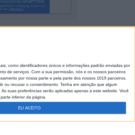
Caras Decoração
s, como identificadores únicos e informações padrão enviadas por
Visão Júnior
nto de serviços.
Com a sua permissão, nós e os nossos parceiros
essamento por nossa parte e pela parte dos nossos 1019 parceiros,
A Nossa Prima
ir ou recusar o consentimento.
Tenha em atenção que algum
As suas preferências serão aplicadas apenas a este website. Você
parte inferior da página.
EU ACEITO
FICHA
ESTATUTO
TÉCNICA
EDITORIAL