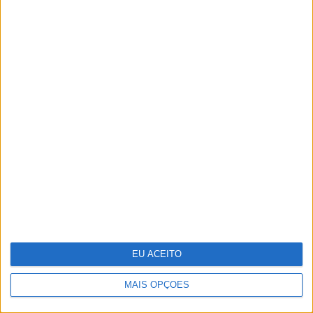
Pode a Inteligência Artificial curar o
cancro?
Cocktail tóxico encontrado em plástico
reciclado
EU ACEITO
MAIS OPÇÕES