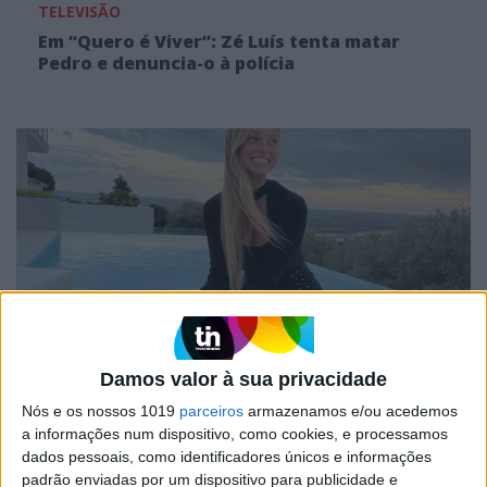
TELEVISÃO
Em “Quero é Viver”: Zé Luís tenta matar
Pedro e denuncia-o à polícia
FAMOSOS
Damos valor à sua privacidade
Margarida Corceiro muda-se para Madrid
Nós e os nossos 1019
parceiros
armazenamos e/ou acedemos
a informações num dispositivo, como cookies, e processamos
dados pessoais, como identificadores únicos e informações
padrão enviadas por um dispositivo para publicidade e