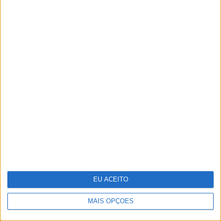
O grande negócio dos centros de dados
EU ACEITO
MAIS OPÇÕES