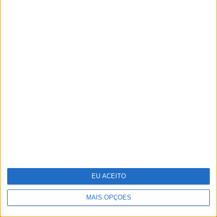
12 supermodelos dos anos 80-90 que
ainda estão no top
EU ACEITO
MAIS OPÇÕES