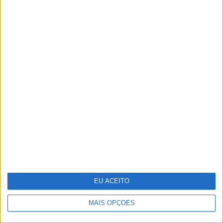
Novo implante do MIT evita
hipoglicémias fatais nos diabéticos
EU ACEITO
MAIS OPÇÕES
Vasco Futscher - O mundo inteiro em