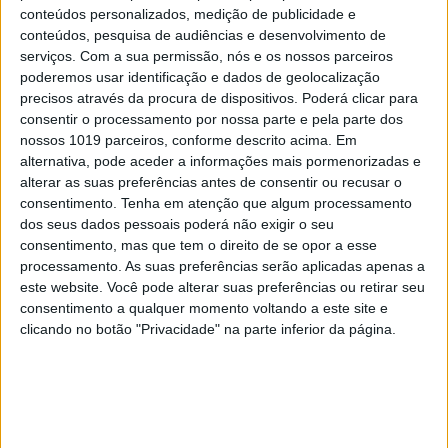
conteúdos personalizados, medição de publicidade e
Em "A Senhora do Mar": Maria decide
conteúdos, pesquisa de audiências e desenvolvimento de
apresentar queixa contra Ismael
serviços.
Com a sua permissão, nós e os nossos parceiros
poderemos usar identificação e dados de geolocalização
precisos através da procura de dispositivos. Poderá clicar para
consentir o processamento por nossa parte e pela parte dos
nossos 1019 parceiros, conforme descrito acima. Em
alternativa, pode aceder a informações mais pormenorizadas e
alterar as suas preferências antes de consentir ou recusar o
consentimento.
Tenha em atenção que algum processamento
dos seus dados pessoais poderá não exigir o seu
consentimento, mas que tem o direito de se opor a esse
processamento. As suas preferências serão aplicadas apenas a
este website. Você pode alterar suas preferências ou retirar seu
consentimento a qualquer momento voltando a este site e
TELEVISÃO
clicando no botão "Privacidade" na parte inferior da página.
Em "A Promessa": Tomás tenta beijar Laura,
mas é rejeitado!