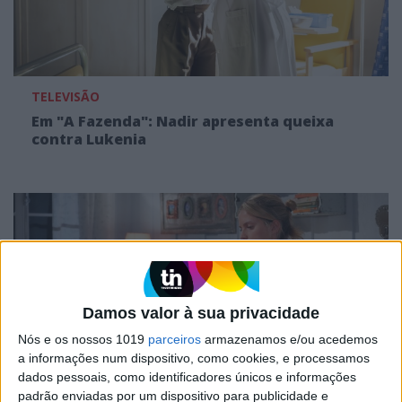
TELEVISÃO
Em "A Fazenda": Nadir apresenta queixa
contra Lukenia
Damos valor à sua privacidade
Nós e os nossos 1019
parceiros
armazenamos e/ou acedemos
a informações num dispositivo, como cookies, e processamos
dados pessoais, como identificadores únicos e informações
TELEVISÃO
padrão enviadas por um dispositivo para publicidade e