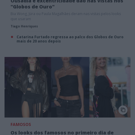
Ousadia e excentricidade dão nas vistas nos
"Globos de Ouro"
Bia Wong, Jüra ou Paula Magalhães deram nas vistas pelos looks
que usaram
Tiago Henriques
Catarina Furtado regressa ao palco dos Globos de Ouro
mais de 20 anos depois
FAMOSOS
Os looks dos famosos no primeiro dia de