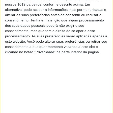
nossos 1019 parceiros, conforme descrito acima. Em
alternativa, pode aceder a informações mais pormenorizadas e
alterar as suas preferências antes de consentir ou recusar o
consentimento.
Tenha em atenção que algum processamento
dos seus dados pessoais poderá não exigir o seu
consentimento, mas que tem o direito de se opor a esse
processamento. As suas preferências serão aplicadas apenas a
este website. Você pode alterar suas preferências ou retirar seu
SEM CATEGORIA
consentimento a qualquer momento voltando a este site e
clicando no botão "Privacidade" na parte inferior da página.
Cláudia Borges celebra oito meses da filha
com foto amorosa