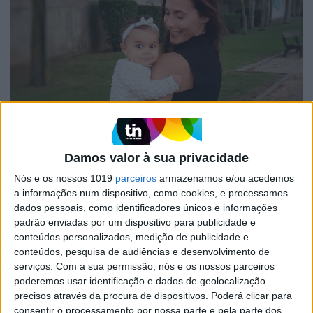
FAMOSOS
Damos valor à sua privacidade
Cláudia Borges celebra primeiro aniversário
da filha com imagem amorosa da pequena
Nós e os nossos 1019
parceiros
armazenamos e/ou acedemos
Carolina
a informações num dispositivo, como cookies, e processamos
A apresentadora da SIC recorreu às redes sociais para assinalar a
dados pessoais, como identificadores únicos e informações
data.
padrão enviadas por um dispositivo para publicidade e
conteúdos personalizados, medição de publicidade e
Cláudia Borges celebra oito meses da filha com foto
amorosa
conteúdos, pesquisa de audiências e desenvolvimento de
serviços.
Com a sua permissão, nós e os nossos parceiros
poderemos usar identificação e dados de geolocalização
precisos através da procura de dispositivos. Poderá clicar para
consentir o processamento por nossa parte e pela parte dos