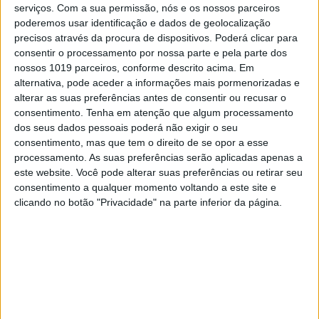
"Globos de Ouro"
serviços.
Com a sua permissão, nós e os nossos parceiros
poderemos usar identificação e dados de geolocalização
Bia Wong, Jüra ou Paula Magalhães deram nas vistas pelos looks
que usaram
precisos através da procura de dispositivos. Poderá clicar para
consentir o processamento por nossa parte e pela parte dos
Tiago Henriques
nossos 1019 parceiros, conforme descrito acima. Em
Catarina Furtado regressa ao palco dos Globos de Ouro
alternativa, pode aceder a informações mais pormenorizadas e
mais de 20 anos depois
alterar as suas preferências antes de consentir ou recusar o
consentimento.
Tenha em atenção que algum processamento
dos seus dados pessoais poderá não exigir o seu
consentimento, mas que tem o direito de se opor a esse
processamento. As suas preferências serão aplicadas apenas a
este website. Você pode alterar suas preferências ou retirar seu
SITES DO GRUPO TRUST IN NEWS
consentimento a qualquer momento voltando a este site e
clicando no botão "Privacidade" na parte inferior da página.
Visão
Activa
Caras
Caras Decoração
Exame
Exame Informática