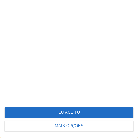
POLÍTICA DE PRIVACIDADE
POLÍTICA DE COOKIES
PUBLICIDADE
FICHA TÉCNICA
ESTATUTO EDITORIAL
Copyright © Trust in News. Todos os direitos reservados.
EU ACEITO
MAIS OPÇÕES