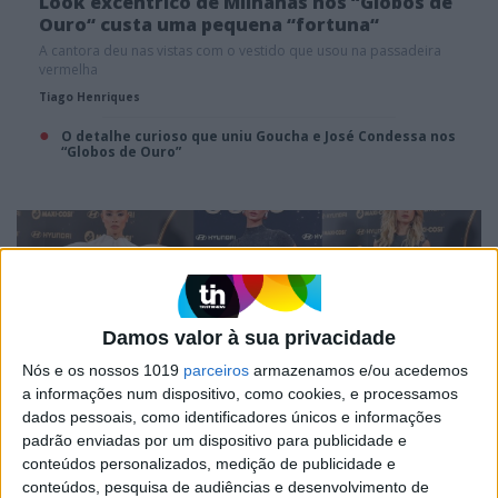
Look excêntrico de Milhanas nos “Globos de
Ouro“ custa uma pequena “fortuna“
A cantora deu nas vistas com o vestido que usou na passadeira
vermelha
Tiago Henriques
O detalhe curioso que uniu Goucha e José Condessa nos
“Globos de Ouro”
Damos valor à sua privacidade
Nós e os nossos 1019
parceiros
armazenamos e/ou acedemos
a informações num dispositivo, como cookies, e processamos
dados pessoais, como identificadores únicos e informações
padrão enviadas por um dispositivo para publicidade e
GLOBOS DE OURO
conteúdos personalizados, medição de publicidade e
Ousadia e excentricidade dão nas vistas nos
conteúdos, pesquisa de audiências e desenvolvimento de