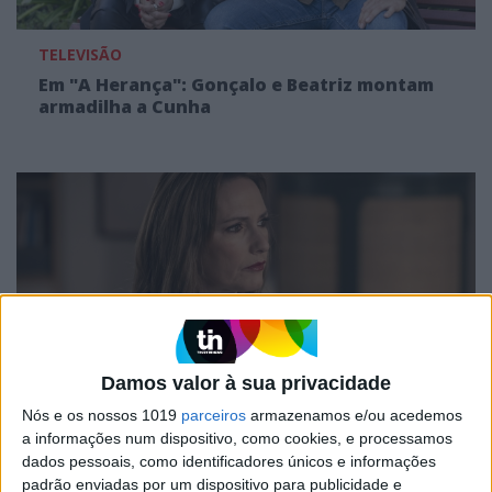
TELEVISÃO
Em "A Herança": Gonçalo e Beatriz montam
armadilha a Cunha
Damos valor à sua privacidade
Nós e os nossos 1019
parceiros
armazenamos e/ou acedemos
TELEVISÃO
a informações num dispositivo, como cookies, e processamos
Em "A Protegida": JD asfixia Clarice na prisão
dados pessoais, como identificadores únicos e informações
padrão enviadas por um dispositivo para publicidade e