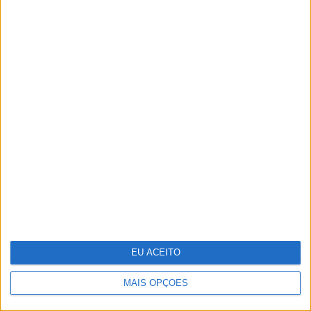
Investigadores conseguem novas
"receitas" para reprogramar células que
podem ajudar a combater o cancro
EU ACEITO
MAIS OPÇÕES