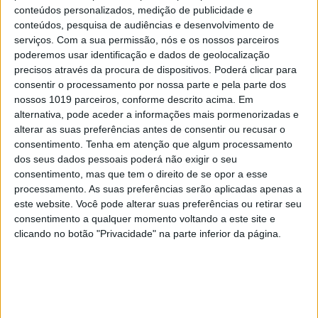
conteúdos personalizados, medição de publicidade e
conteúdos, pesquisa de audiências e desenvolvimento de
serviços.
Com a sua permissão, nós e os nossos parceiros
poderemos usar identificação e dados de geolocalização
precisos através da procura de dispositivos. Poderá clicar para
consentir o processamento por nossa parte e pela parte dos
nossos 1019 parceiros, conforme descrito acima. Em
alternativa, pode aceder a informações mais pormenorizadas e
alterar as suas preferências antes de consentir ou recusar o
DÁ QUE FALAR
consentimento.
Tenha em atenção que algum processamento
Agente de celebridades desvia 250 mil euros
dos seus dados pessoais poderá não exigir o seu
a Carolina Patrocínio e a Tiago Teotónio
consentimento, mas que tem o direito de se opor a esse
Pereira
processamento. As suas preferências serão aplicadas apenas a
este website. Você pode alterar suas preferências ou retirar seu
consentimento a qualquer momento voltando a este site e
clicando no botão "Privacidade" na parte inferior da página.