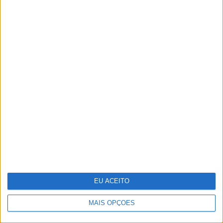
Reportagem na selva mágica da
Amazónia
EU ACEITO
MAIS OPÇÕES