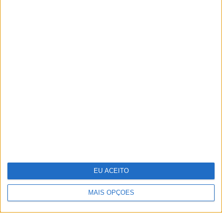
TERMOS E CONDIÇÕES DE UTILIZAÇÃO
POLÍTICA DE PRIVACIDADE
POLÍTICA DE COOKIES
PUBLICIDADE
FICHA TÉCNICA
ESTATUTO EDITORIAL
EU ACEITO
Copyright © Trust in News. Todos os direitos reservados.
MAIS OPÇÕES