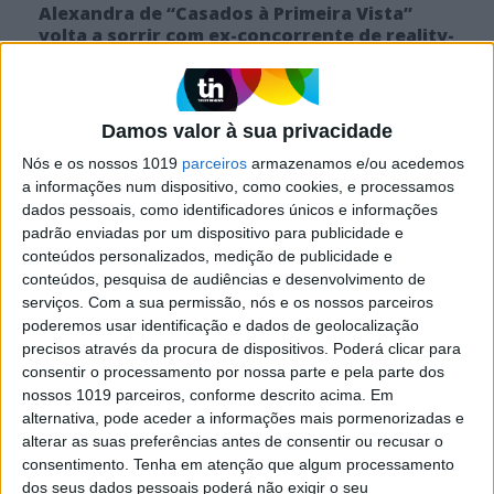
Alexandra de “Casados à Primeira Vista”
volta a sorrir com ex-concorrente de reality-
show da SIC
A ex-companheira de Flávio esteve com um dos participantes de
“Casados no Paraíso”
Damos valor à sua privacidade
Tiago Henriques
Nós e os nossos 1019
parceiros
armazenamos e/ou acedemos
Flávio e Alexandra trocam declarações depois de
confirmarem separação após "Casados à Primeira
a informações num dispositivo, como cookies, e processamos
Vista"
dados pessoais, como identificadores únicos e informações
padrão enviadas por um dispositivo para publicidade e
conteúdos personalizados, medição de publicidade e
conteúdos, pesquisa de audiências e desenvolvimento de
serviços.
Com a sua permissão, nós e os nossos parceiros
poderemos usar identificação e dados de geolocalização
precisos através da procura de dispositivos. Poderá clicar para
consentir o processamento por nossa parte e pela parte dos
nossos 1019 parceiros, conforme descrito acima. Em
alternativa, pode aceder a informações mais pormenorizadas e
alterar as suas preferências antes de consentir ou recusar o
consentimento.
Tenha em atenção que algum processamento
dos seus dados pessoais poderá não exigir o seu