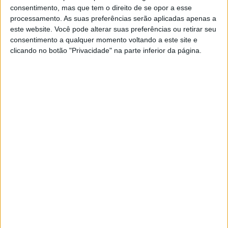
FAMOSOS
consentimento, mas que tem o direito de se opor a esse
Sónia diverte-se com ex-concorrente de
processamento. As suas preferências serão aplicadas apenas a
“Casados à Primeira Vista” no Algarve
este website. Você pode alterar suas preferências ou retirar seu
consentimento a qualquer momento voltando a este site e
A candidata de Aveiro encontrou-se com um dos amigos que fez
na experiência
clicando no botão "Privacidade" na parte inferior da página.
Tiago Henriques
Sónia revela detalhes inéditos dos bastidores de
“Casados à Primeira Vista”. “Parecia uma coisa de filme”
FAMOSOS