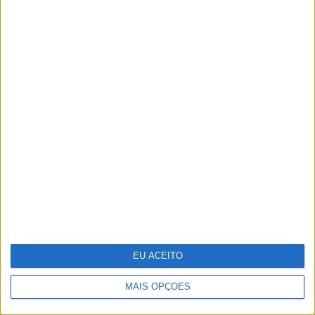
Guia de essenciais de viagem para a sua
pele
EU ACEITO
MAIS OPÇÕES