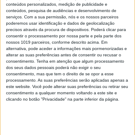
2
equipas de trabalho
conteúdos personalizados, medição de publicidade e
Estreia a
16
de janeiro de
2023
pelas
22.30
H
conteúdos, pesquisa de audiências e desenvolvimento de
serviços.
Com a sua permissão, nós e os nossos parceiros
poderemos usar identificação e dados de geolocalização
Veja o vídeo
(em seguida)
com as primeiras
precisos através da procura de dispositivos. Poderá clicar para
imagens da minissérie protagonizada por José
consentir o processamento por nossa parte e pela parte dos
nossos 1019 parceiros, conforme descrito acima. Em
Condessa e Bárbara Branco:
alternativa, pode aceder a informações mais pormenorizadas e
alterar as suas preferências antes de consentir ou recusar o
consentimento.
Tenha em atenção que algum processamento
dos seus dados pessoais poderá não exigir o seu
consentimento, mas que tem o direito de se opor a esse
processamento. As suas preferências serão aplicadas apenas a
este website. Você pode alterar suas preferências ou retirar seu
consentimento a qualquer momento voltando a este site e
clicando no botão "Privacidade" na parte inferior da página.