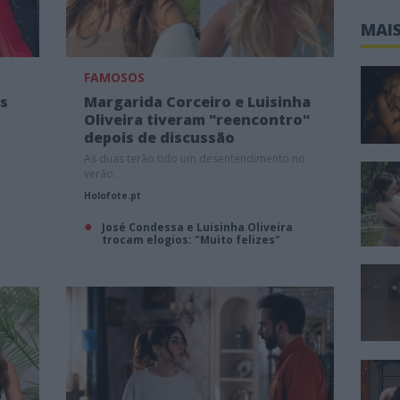
MAIS
FAMOSOS
es
Margarida Corceiro e Luisinha
Oliveira tiveram "reencontro"
depois de discussão
As duas terão tido um desentendimento no
verão.
Holofote.pt
José Condessa e Luisinha Oliveira
trocam elogios: "Muito felizes"