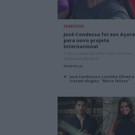
FAMOSOS
José Condessa foi aos Açor
para novo projeto
internacional
E não é a série da netflix "Rabo de Peixe".
Saiba mais detalhes!
Holofote.pt
José Condessa e Luisinha Oliveira
trocam elogios: "Muito felizes"