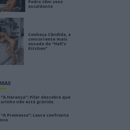
Pedro têm sexo
escaldante
Conheça Cândida, a
concorrente mais
ousada de “Hell’s
Kitchen”
IMAS
“A Herança”: Pilar descobre que
sarinho não está grávida
 “A Promessa”: Laura confronta
anca