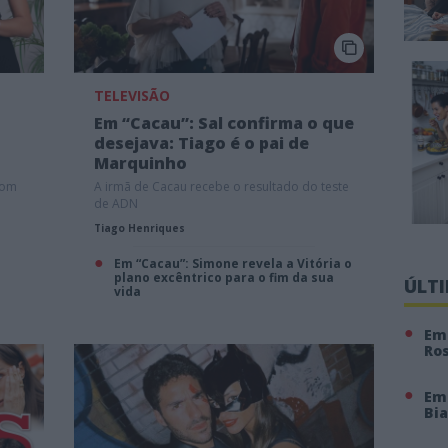
TELEVISÃO
Em “Cacau”: Sal confirma o que
desejava: Tiago é o pai de
Marquinho
com
A irmã de Cacau recebe o resultado do teste
de ADN
Tiago Henriques
Em “Cacau”: Simone revela a Vitória o
plano excêntrico para o fim da sua
ÚLT
vida
Em 
Ro
Em
Bi