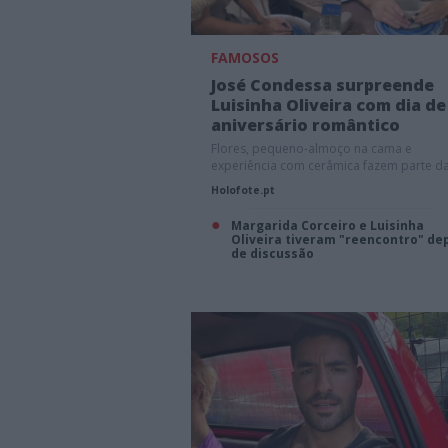
FAMOSOS
José Condessa surpreende
Luisinha Oliveira com dia de
aniversário romântico
Flores, pequeno-almoço na cama e
experiência com cerâmica fazem parte d
programação.
Holofote.pt
Margarida Corceiro e Luisinha
Oliveira tiveram "reencontro" de
de discussão