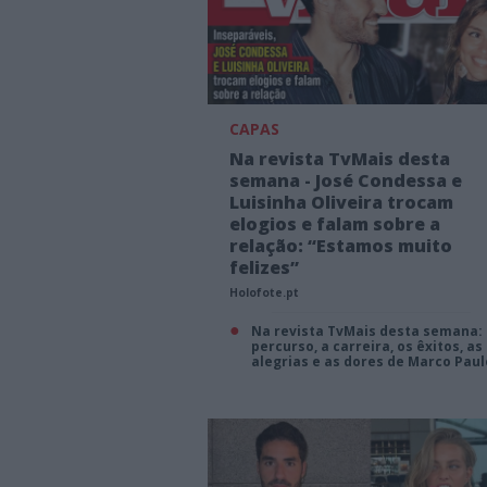
CAPAS
Na revista TvMais desta
semana - José Condessa e
Luisinha Oliveira trocam
elogios e falam sobre a
relação: “Estamos muito
felizes”
Holofote.pt
Na revista TvMais desta semana:
percurso, a carreira, os êxitos, as
alegrias e as dores de Marco Paul