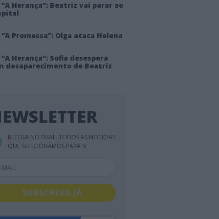
“A Herança”: Beatriz vai parar ao
pital
 “A Promessa”: Olga ataca Helena
 “A Herança”: Sofia desespera
m desaparecimento de Beatriz
EWSLETTER
RECEBA NO EMAIL TODOS AS NOTÍCIAS
QUE SELECIONÁMOS PARA SI
SUBSCREVA JÁ