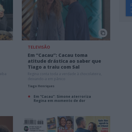
TELEVISÃO
Em “Cacau”: Cacau toma
atitude drástica ao saber que
Tiago a traiu com Sal
aiba
Regina conta toda a verdade à chocolateira,
deixando-a em pânico
Tiago Henriques
Em “Cacau”: Simone aterroriza
Regina em momento de dor