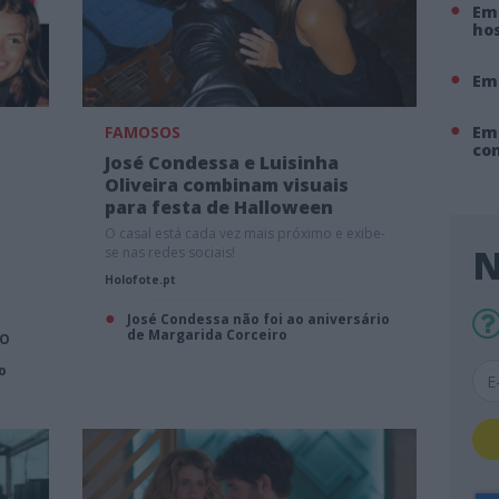
Em 
hos
Em
FAMOSOS
Em
co
José Condessa e Luisinha
Oliveira combinam visuais
para festa de Halloween
O casal está cada vez mais próximo e exibe-
N
se nas redes sociais!
Holofote.pt
José Condessa não foi ao aniversário
de Margarida Corceiro
 O
o