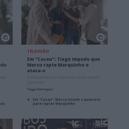
TELEVISÃO
Em “Cacau”: Tiago impede que
pós
Marco rapte Marquinho e
ataca-o
amor
O desportista e o empresário quase andam
à pancada
Tiago Henriques
Em “Cacau”: Marco invade o palacete
cau
para raptar Marquinho