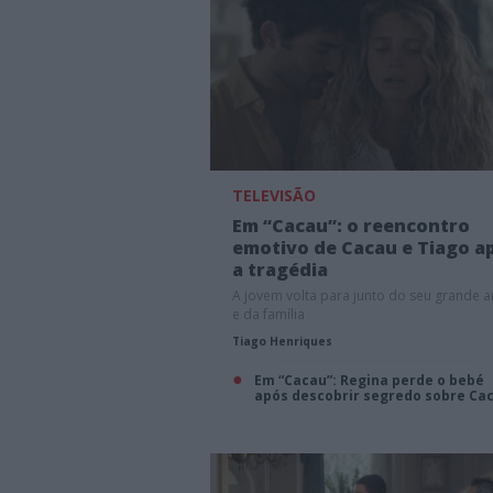
TELEVISÃO
Em “Cacau”: o reencontro
emotivo de Cacau e Tiago a
a tragédia
A jovem volta para junto do seu grande 
e da família
Tiago Henriques
Em “Cacau”: Regina perde o bebé
após descobrir segredo sobre Ca