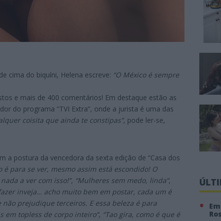
e cima do biquíni, Helena escreve:
“O México é sempre
ostos e mais de 400 comentários! Em destaque estão as
ador do programa “TVI Extra”, onde a jurista é uma das
alquer coisita que ainda te constipas”
, pode ler-se,
m a postura da vencedora da sexta edição de “Casa dos
o é para se ver, mesmo assim está escondido! O
ada a ver com isso!”, “Mulheres sem medo, linda”
,
ÚLT
fazer inveja… acho muito bem em postar, cada um é
não prejudique terceiros. E essa beleza é para
Em 
Ro
as em topless de corpo inteiro”
,
“Tao gira, como é que é