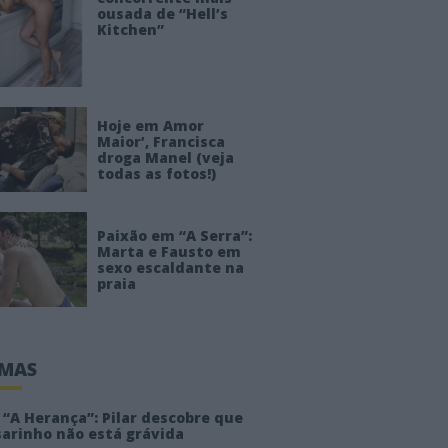
ousada de “Hell’s
Kitchen”
Hoje em Amor
Maior’, Francisca
droga Manel (veja
todas as fotos!)
Paixão em “A Serra”:
Marta e Fausto em
sexo escaldante na
praia
IMAS
“A Herança”: Pilar descobre que
sarinho não está grávida