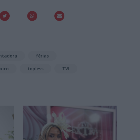
ntadora
férias
xico
topless
TVI