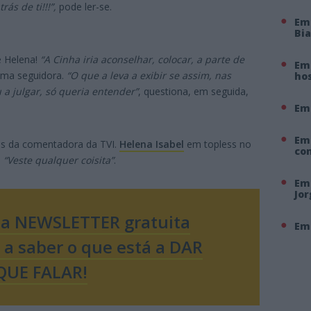
ás de ti!!!”,
pode ler-se.
Em
Bi
e Helena!
“A Cinha iria aconselhar, colocar, a parte de
Em 
 uma seguidora.
“O que a leva a exibir se assim, nas
hos
 a julgar, só queria entender”
, questiona, em seguida,
Em
Em
ens da comentadora da TVI.
Helena Isabel
em topless no
co
:
“Veste qualquer coisita”
.
Em 
Jo
sa NEWSLETTER gratuita
Em 
o a saber o que está a DAR
QUE FALAR!