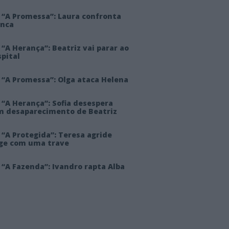
 “A Promessa”: Laura confronta
anca
“A Herança”: Beatriz vai parar ao
pital
 “A Promessa”: Olga ataca Helena
 “A Herança”: Sofia desespera
m desaparecimento de Beatriz
“A Protegida”: Teresa agride
rge com uma trave
“A Fazenda”: Ivandro rapta Alba