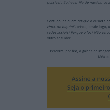
possível não haver fila de mexicanos atr
Contudo, há quem critique a ousadia d
cima, do biquíni”
, brinca, desde logo,
redes sociais? Porque o faz? Não estou
outro seguidor.
Percorra, por fim, a galeria de imag
México
Assine a nos
Seja o primeir