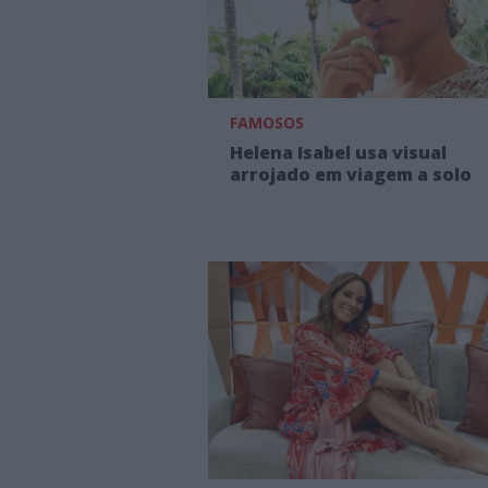
FAMOSOS
Helena Isabel usa visual
arrojado em viagem a solo