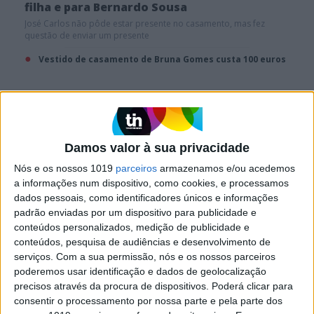
filha e para Bernardo Sousa
José Carlos não pôde estar presente no casamento, mas fez
questão de enviar um presente
Vestido de casamento de Bruna Gomes custa 100 euros
Damos valor à sua privacidade
Nós e os nossos 1019
parceiros
armazenamos e/ou acedemos
a informações num dispositivo, como cookies, e processamos
dados pessoais, como identificadores únicos e informações
padrão enviadas por um dispositivo para publicidade e
conteúdos personalizados, medição de publicidade e
conteúdos, pesquisa de audiências e desenvolvimento de
FAMOSOS
serviços.
Com a sua permissão, nós e os nossos parceiros
Vestido de casamento de Bruna Gomes custa
poderemos usar identificação e dados de geolocalização
100 euros
precisos através da procura de dispositivos. Poderá clicar para
consentir o processamento por nossa parte e pela parte dos
A influenciadora brasileira escolheu um modelo de uma marca