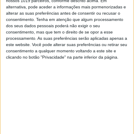
espanhola
nossos 1019 parceiros, conforme descrito acima. Em
alternativa, pode aceder a informações mais pormenorizadas e
Emoção e lágrimas no copo d’água de Bruna Gomes e
alterar as suas preferências antes de consentir ou recusar o
Bernardo Sousa
consentimento.
Tenha em atenção que algum processamento
dos seus dados pessoais poderá não exigir o seu
consentimento, mas que tem o direito de se opor a esse
processamento. As suas preferências serão aplicadas apenas a
este website. Você pode alterar suas preferências ou retirar seu
consentimento a qualquer momento voltando a este site e
clicando no botão "Privacidade" na parte inferior da página.
FAMOSOS
Emoção e lágrimas no copo d’água de Bruna
Gomes e Bernardo Sousa
O casalinho mostrou novas imagens do dia do seu casamento
secreto
Bruna Gomes usa sandálias de 970 euros no dia do