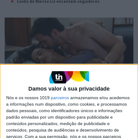
Looks de Marisa Liz encantam seguidores
TELEVISÃO
Damos valor à sua privacidade
Em “Sangue Oculto”: Pedro impede que Jack
Nós e os nossos 1019
parceiros
armazenamos e/ou acedemos
viole Carolina
a informações num dispositivo, como cookies, e processamos
Veja já as imagens de um momento de grande tensão na trama da
dados pessoais, como identificadores únicos e informações
SIC
padrão enviadas por um dispositivo para publicidade e
conteúdos personalizados, medição de publicidade e
A primeira noite de sexo entre Tiago e Carolina em
“Sangue Oculto”
conteúdos, pesquisa de audiências e desenvolvimento de
serviços.
Com a sua permissão, nós e os nossos parceiros