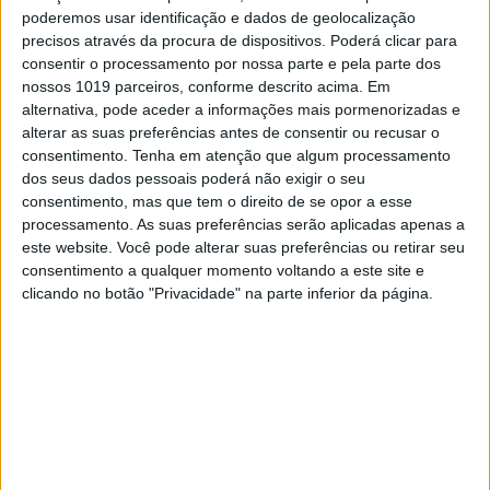
poderemos usar identificação e dados de geolocalização
precisos através da procura de dispositivos. Poderá clicar para
consentir o processamento por nossa parte e pela parte dos
nossos 1019 parceiros, conforme descrito acima. Em
alternativa, pode aceder a informações mais pormenorizadas e
alterar as suas preferências antes de consentir ou recusar o
consentimento.
Tenha em atenção que algum processamento
dos seus dados pessoais poderá não exigir o seu
consentimento, mas que tem o direito de se opor a esse
processamento. As suas preferências serão aplicadas apenas a
este website. Você pode alterar suas preferências ou retirar seu
TELEVISÃO
consentimento a qualquer momento voltando a este site e
clicando no botão "Privacidade" na parte inferior da página.
Em “Sangue Oculto”: pai de Anna pede
dinheiro a Carolina para salvar a filha
Jack regressou a Portugal... para dificultar a vida da ex-namorada.
Saiba tudo!
Em “Sangue Oculto”: Beni enfrenta Vanda e é alvo de um
processo