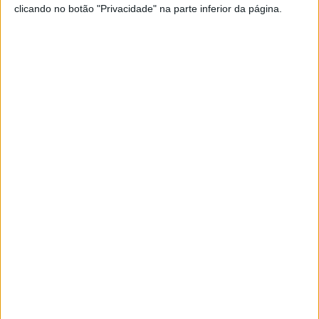
clicando no botão "Privacidade" na parte inferior da página.
Exclusivo: Dolores Aveiro já está na Alemanha para
apoiar Cristiano Ronaldo
FAMOSOS
O encontro mais esperado: Francisco
Monteiro conheceu Dolores Aveiro
O vencedor do “Big Brother 2023” concretizou um sonho na
Alemanha
Tiago Henriques