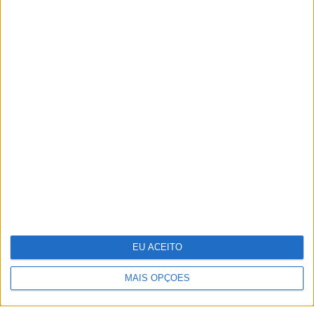
TERMOS E CONDIÇÕES DE UTILIZAÇÃO
POLÍTICA DE PRIVACIDADE
POLÍTICA DE COOKIES
PUBLICIDADE
FICHA TÉCNICA
ESTATUTO EDITORIAL
EU ACEITO
Copyright © Trust in News. Todos os direitos reservados.
MAIS OPÇÕES