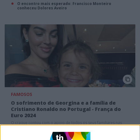
O encontro mais esperado: Francisco Monteiro
conheceu Dolores Aveiro
FAMOSOS
O sofrimento de Georgina e a família de
Cristiano Ronaldo no Portugal - França do
Euro 2024
O craque contou com o apoio de todos os seus familiares nas
bancadas
Tiago Henriques