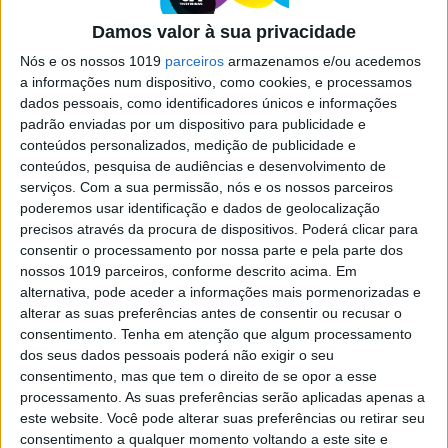
Família de Cristiano Ronaldo mostra-se com craque
Damos valor à sua privacidade
francês após derrota
Nós e os nossos 1019
parceiros
armazenamos e/ou acedemos
a informações num dispositivo, como cookies, e processamos
dados pessoais, como identificadores únicos e informações
padrão enviadas por um dispositivo para publicidade e
conteúdos personalizados, medição de publicidade e
conteúdos, pesquisa de audiências e desenvolvimento de
serviços.
Com a sua permissão, nós e os nossos parceiros
poderemos usar identificação e dados de geolocalização
precisos através da procura de dispositivos. Poderá clicar para
consentir o processamento por nossa parte e pela parte dos
nossos 1019 parceiros, conforme descrito acima. Em
alternativa, pode aceder a informações mais pormenorizadas e
FAMOSOS
alterar as suas preferências antes de consentir ou recusar o
consentimento.
Tenha em atenção que algum processamento
Família de Cristiano Ronaldo mostra-se com
dos seus dados pessoais poderá não exigir o seu
craque francês após derrota
consentimento, mas que tem o direito de se opor a esse
A mãe e as irmãs de CR7 fizeram questão de fotografar com...
processamento. As suas preferências serão aplicadas apenas a
Mbapee
este website. Você pode alterar suas preferências ou retirar seu
Tiago Henriques
consentimento a qualquer momento voltando a este site e