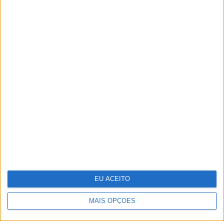
TERMOS E CONDIÇÕES DE UTILIZAÇÃO
POLÍTICA DE PRIVACIDADE
POLÍTICA DE COOKIES
PUBLICIDADE
FICHA TÉCNICA
ESTATUTO EDITORIAL
EU ACEITO
Copyright © Trust in News. Todos os direitos reservados.
MAIS OPÇÕES