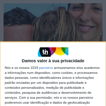
FAMOSOS
Damos valor à sua privacidade
Jessica Athayde e Diogo Amaral juntos em
Bali com o filho
Nós e os nossos 1019
parceiros
armazenamos e/ou acedemos
a informações num dispositivo, como cookies, e processamos
A atriz da novela da SIC “Lua de Mel” vai, finalmente, regressar a
um dos seus destinos de eleição, acompanhada de dois dos
dados pessoais, como identificadores únicos e informações
homens mais importantes da sua vida. A aventura vai durar um
padrão enviadas por um dispositivo para publicidade e
mês
conteúdos personalizados, medição de publicidade e
conteúdos, pesquisa de audiências e desenvolvimento de
serviços.
Com a sua permissão, nós e os nossos parceiros
poderemos usar identificação e dados de geolocalização