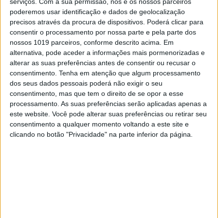
serviços.
Com a sua permissão, nós e os nossos parceiros
nascer uma nova estrela da música nacional
poderemos usar identificação e dados de geolocalização
É formada em dança e circo, mas é a sua voz de "anjinho naughty"
precisos através da procura de dispositivos. Poderá clicar para
que está a dar-lhe asas para voar. E é muito provável que já tenha
consentir o processamento por nossa parte e pela parte dos
ouvido os seus temas na rádio. Veja a entrevista exclusiva ao
Holofote
Selena Gomez reage a rumores de que nova música é
nossos 1019 parceiros, conforme descrito acima. Em
sobre o "ex" The Weeknd
alternativa, pode aceder a informações mais pormenorizadas e
alterar as suas preferências antes de consentir ou recusar o
consentimento.
Tenha em atenção que algum processamento
dos seus dados pessoais poderá não exigir o seu
consentimento, mas que tem o direito de se opor a esse
processamento. As suas preferências serão aplicadas apenas a
SITES DO GRUPO TRUST IN NEWS
este website. Você pode alterar suas preferências ou retirar seu
consentimento a qualquer momento voltando a este site e
clicando no botão "Privacidade" na parte inferior da página.
Visão
Activa
Caras
Caras Decoração
Exame
Exame Informática