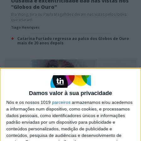
Ousadia e excentricidade dão nas vistas nos
"Globos de Ouro"
Bia Wong, Jüra ou Paula Magalhães deram nas vistas pelos looks
que usaram
Tiago Henriques
Catarina Furtado regressa ao palco dos Globos de Ouro
mais de 20 anos depois
Damos valor à sua privacidade
Nós e os nossos 1019
parceiros
armazenamos e/ou acedemos
a informações num dispositivo, como cookies, e processamos
dados pessoais, como identificadores únicos e informações
padrão enviadas por um dispositivo para publicidade e
conteúdos personalizados, medição de publicidade e
DÁ QUE FALAR
conteúdos, pesquisa de audiências e desenvolvimento de
Conheça a cantora Jüra: Saiba como está a