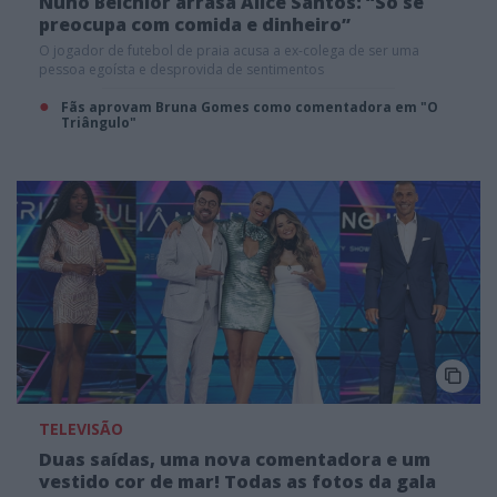
Nuno Belchior arrasa Alice Santos: “Só se
preocupa com comida e dinheiro”
O jogador de futebol de praia acusa a ex-colega de ser uma
pessoa egoísta e desprovida de sentimentos
Fãs aprovam Bruna Gomes como comentadora em "O
Triângulo"
TELEVISÃO
Duas saídas, uma nova comentadora e um
vestido cor de mar! Todas as fotos da gala