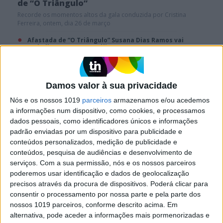
de “O Triângulo”
Recorde os momentos altos da gala conduzida por Cristina
Ferreira, ontem, dia 26 de março
Afastada de “O Triângulo” Susana Dias Ramos vai
trabalhar para a Austrália
Damos valor à sua privacidade
Nós e os nossos 1019
parceiros
armazenamos e/ou acedemos
a informações num dispositivo, como cookies, e processamos
dados pessoais, como identificadores únicos e informações
padrão enviadas por um dispositivo para publicidade e
conteúdos personalizados, medição de publicidade e
conteúdos, pesquisa de audiências e desenvolvimento de
serviços.
Com a sua permissão, nós e os nossos parceiros
poderemos usar identificação e dados de geolocalização
precisos através da procura de dispositivos. Poderá clicar para
TELEVISÃO
consentir o processamento por nossa parte e pela parte dos
A estratégia de Cristina Ferreira para subir
nossos 1019 parceiros, conforme descrito acima. Em
audiências de “O Triângulo”
alternativa, pode aceder a informações mais pormenorizadas e
A quarta gala do reality show vai sofrer várias mudanças