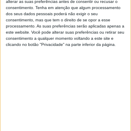
alterar as suas preferências antes de consentir ou recusar o
consentimento.
Tenha em atenção que algum processamento
“O Triangulo” - Mariana esconde um passado de dor:
“Tentei matar-me”
dos seus dados pessoais poderá não exigir o seu
consentimento, mas que tem o direito de se opor a esse
processamento. As suas preferências serão aplicadas apenas a
EM ATUALIZAÇÃO
este website. Você pode alterar suas preferências ou retirar seu
consentimento a qualquer momento voltando a este site e
clicando no botão "Privacidade" na parte inferior da página.
TELEVISÃO
Os concorrentes de “O Triângulo”
Conheça todos os participantes do novo reality show da TVI
Capitão da seleção de futebol de praia concorre ao
“Triângulo”