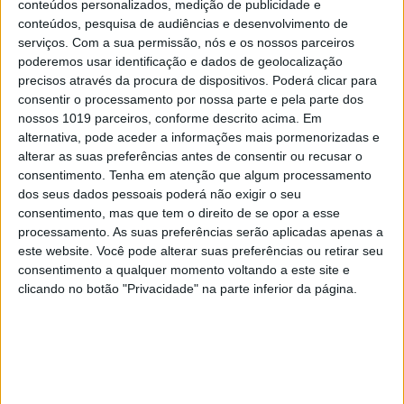
conteúdos personalizados, medição de publicidade e
conteúdos, pesquisa de audiências e desenvolvimento de
serviços.
Com a sua permissão, nós e os nossos parceiros
poderemos usar identificação e dados de geolocalização
precisos através da procura de dispositivos. Poderá clicar para
consentir o processamento por nossa parte e pela parte dos
HOLOFOTE TV
nossos 1019 parceiros, conforme descrito acima. Em
Olívia Ortiz fala sobre transformação de
alternativa, pode aceder a informações mais pormenorizadas e
visual: "Estranhei, admito"
alterar as suas preferências antes de consentir ou recusar o
consentimento.
Tenha em atenção que algum processamento
A apresentadora pintou os cabelos recentemente e conta como
foi a reação
dos seus dados pessoais poderá não exigir o seu
consentimento, mas que tem o direito de se opor a esse
processamento. As suas preferências serão aplicadas apenas a
este website. Você pode alterar suas preferências ou retirar seu
consentimento a qualquer momento voltando a este site e
clicando no botão "Privacidade" na parte inferior da página.