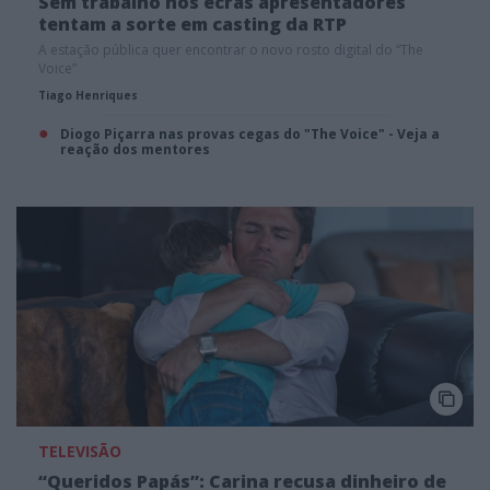
Sem trabalho nos ecrãs apresentadores
tentam a sorte em casting da RTP
A estação pública quer encontrar o novo rosto digital do “The
Voice”
Tiago Henriques
Diogo Piçarra nas provas cegas do "The Voice" - Veja a
reação dos mentores
TELEVISÃO
“Queridos Papás”: Carina recusa dinheiro de