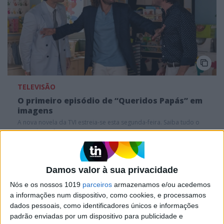
TELEVISÃO
O primeiro episódio de “Queridos Papás” em
imagens
A nova novela da TVI estreia-se esta segunda-feira. Saiba tudo o
que vai acontecer
Quem é Quem na nova novela da TVI “Queridos Papás”
Damos valor à sua privacidade
Nós e os nossos 1019
parceiros
armazenamos e/ou acedemos
a informações num dispositivo, como cookies, e processamos
dados pessoais, como identificadores únicos e informações
padrão enviadas por um dispositivo para publicidade e