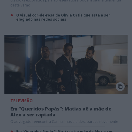
Os looks escolhidos pela apresentadora podem ditar a tendência
deste verão.
O visual cor-de-rosa de Olívia Ortiz que está a ser
elogiado nas redes sociais
TELEVISÃO
Em “Queridos Papás”: Matias vê a mãe de
Alex a ser raptada
O advogado reencontra Carina, mas ela desaparece novamente
Em “Queridos Papás”: Matias vê a mãe de Alex a ser