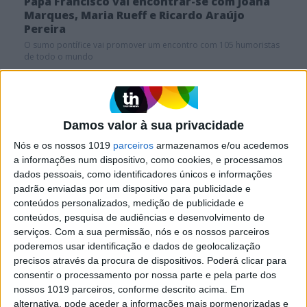
Papa Francisco vai encontrar-se com Joana
Marques, Maria Rueff e Ricardo Araújo
Pereira
O sumo pontífice vai promover um encontro com 105 humoristas
de todo o mundo
Tiago Henriques
Exclusivo: Catarina Miranda quer conhecer Joana
Marques após brincadeira no “Extremamente
Desagradável”
Damos valor à sua privacidade
Nós e os nossos 1019
parceiros
armazenamos e/ou acedemos
a informações num dispositivo, como cookies, e processamos
dados pessoais, como identificadores únicos e informações
padrão enviadas por um dispositivo para publicidade e
SITES DO GRUPO TRUST IN NEWS
conteúdos personalizados, medição de publicidade e
conteúdos, pesquisa de audiências e desenvolvimento de
serviços.
Com a sua permissão, nós e os nossos parceiros
poderemos usar identificação e dados de geolocalização
Visão
Activa
precisos através da procura de dispositivos. Poderá clicar para
consentir o processamento por nossa parte e pela parte dos
nossos 1019 parceiros, conforme descrito acima. Em
Caras
Caras Decoração
alternativa, pode aceder a informações mais pormenorizadas e