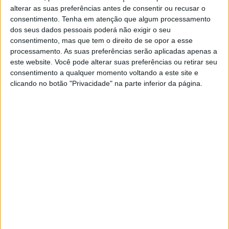
alterar as suas preferências antes de consentir ou recusar o
consentimento.
Tenha em atenção que algum processamento
Exame
Exame Informática
dos seus dados pessoais poderá não exigir o seu
consentimento, mas que tem o direito de se opor a esse
processamento. As suas preferências serão aplicadas apenas a
Jornal de Letras
Visão Júnior
este website. Você pode alterar suas preferências ou retirar seu
consentimento a qualquer momento voltando a este site e
clicando no botão "Privacidade" na parte inferior da página.
Visão Saúde
Visão +
Visão Se7e
A Nossa Prima