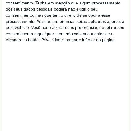
consentimento.
Tenha em atenção que algum processamento
Jornal de Letras
Visão Júnior
dos seus dados pessoais poderá não exigir o seu
consentimento, mas que tem o direito de se opor a esse
processamento. As suas preferências serão aplicadas apenas a
Visão Saúde
Visão +
este website. Você pode alterar suas preferências ou retirar seu
consentimento a qualquer momento voltando a este site e
clicando no botão "Privacidade" na parte inferior da página.
Visão Se7e
A Nossa Prima
TERMOS E CONDIÇÕES DE UTILIZAÇÃO
POLÍTICA DE PRIVACIDADE