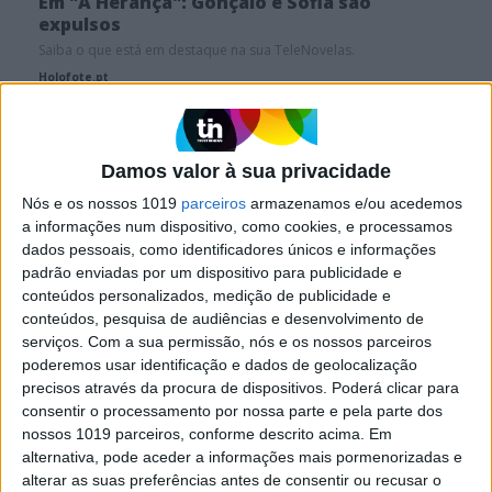
Em "A Herança": Gonçalo e Sofia são
expulsos
Saiba o que está em destaque na sua TeleNovelas.
Holofote.pt
Damos valor à sua privacidade
Nós e os nossos 1019
parceiros
armazenamos e/ou acedemos
SITES DO GRUPO TRUST IN NEWS
a informações num dispositivo, como cookies, e processamos
dados pessoais, como identificadores únicos e informações
padrão enviadas por um dispositivo para publicidade e
conteúdos personalizados, medição de publicidade e
Visão
Activa
conteúdos, pesquisa de audiências e desenvolvimento de
serviços.
Com a sua permissão, nós e os nossos parceiros
poderemos usar identificação e dados de geolocalização
Caras
Caras Decoração
precisos através da procura de dispositivos. Poderá clicar para
consentir o processamento por nossa parte e pela parte dos
nossos 1019 parceiros, conforme descrito acima. Em
Exame
Exame Informática
alternativa, pode aceder a informações mais pormenorizadas e
alterar as suas preferências antes de consentir ou recusar o