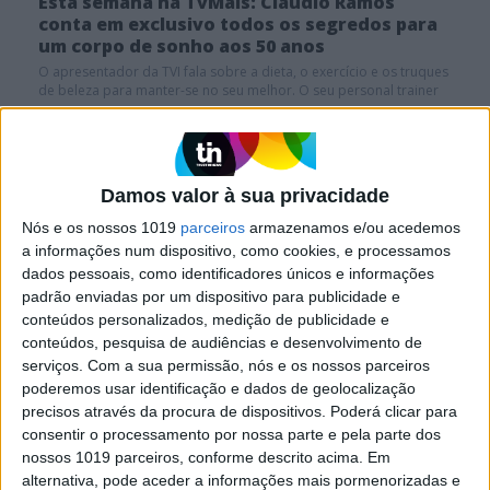
Esta semana na TvMais: Cláudio Ramos
conta em exclusivo todos os segredos para
um corpo de sonho aos 50 anos
O apresentador da TVI fala sobre a dieta, o exercício e os truques
de beleza para manter-se no seu melhor. O seu personal trainer
explica ainda todo o plano de treino
Holofote.pt
Cristina Ferreira e Cláudio Ramos contam como
reagiram ao sismo
Damos valor à sua privacidade
Nós e os nossos 1019
parceiros
armazenamos e/ou acedemos
a informações num dispositivo, como cookies, e processamos
dados pessoais, como identificadores únicos e informações
padrão enviadas por um dispositivo para publicidade e
SITES DO GRUPO TRUST IN NEWS
conteúdos personalizados, medição de publicidade e
conteúdos, pesquisa de audiências e desenvolvimento de
serviços.
Com a sua permissão, nós e os nossos parceiros
Visão
Activa
poderemos usar identificação e dados de geolocalização
precisos através da procura de dispositivos. Poderá clicar para
consentir o processamento por nossa parte e pela parte dos
Caras
Caras Decoração
nossos 1019 parceiros, conforme descrito acima. Em
alternativa, pode aceder a informações mais pormenorizadas e