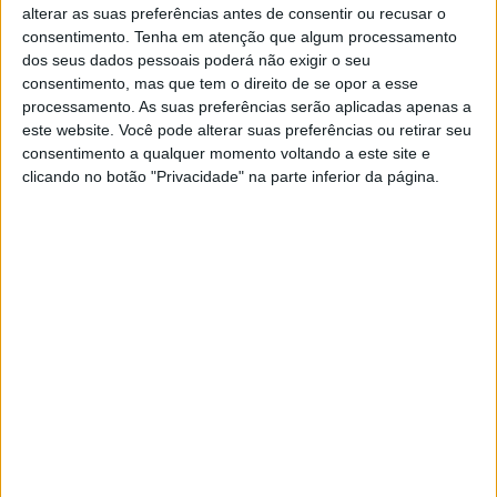
alterar as suas preferências antes de consentir ou recusar o
Exame
Exame Informática
consentimento.
Tenha em atenção que algum processamento
dos seus dados pessoais poderá não exigir o seu
consentimento, mas que tem o direito de se opor a esse
Jornal de Letras
Visão Júnior
processamento. As suas preferências serão aplicadas apenas a
este website. Você pode alterar suas preferências ou retirar seu
consentimento a qualquer momento voltando a este site e
Visão Saúde
Visão +
clicando no botão "Privacidade" na parte inferior da página.
Visão Se7e
A Nossa Prima