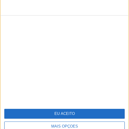
TERMOS E CONDIÇÕES DE UTILIZAÇÃO
POLÍTICA DE PRIVACIDADE
POLÍTICA DE COOKIES
PUBLICIDADE
FICHA TÉCNICA
ESTATUTO EDITORIAL
Copyright © Trust in News. Todos os direitos reservados.
EU ACEITO
MAIS OPÇÕES