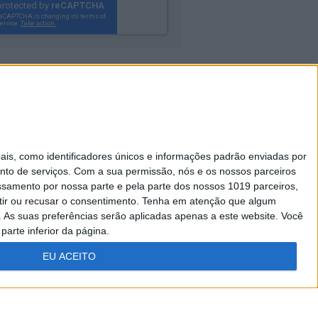
Caras Decoração
s, como identificadores únicos e informações padrão enviadas por
Visão Júnior
nto de serviços.
Com a sua permissão, nós e os nossos parceiros
essamento por nossa parte e pela parte dos nossos 1019 parceiros,
A Nossa Prima
ir ou recusar o consentimento.
Tenha em atenção que algum
As suas preferências serão aplicadas apenas a este website. Você
parte inferior da página.
EU ACEITO
FICHA
ESTATUTO
TÉCNICA
EDITORIAL