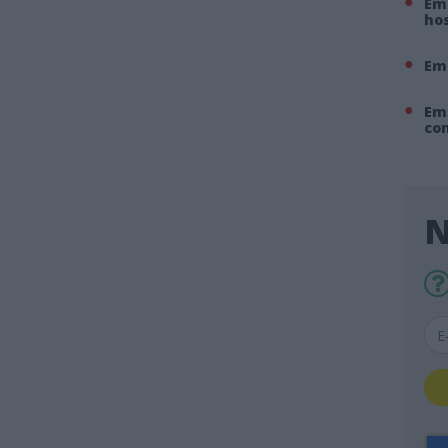
Em 
hos
Em
Em
co
N