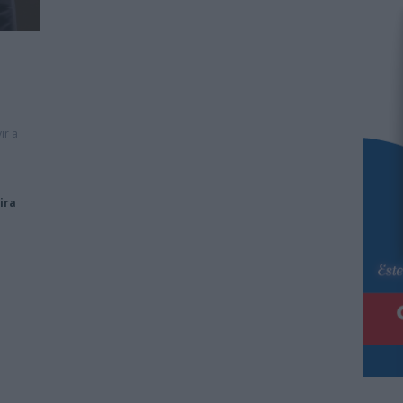
ir a
ira