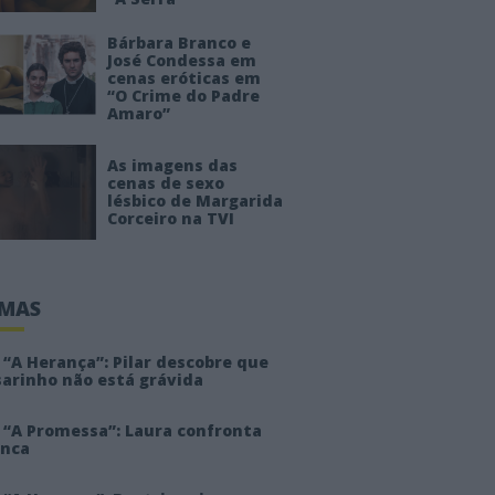
Bárbara Branco e
José Condessa em
cenas eróticas em
“O Crime do Padre
Amaro”
As imagens das
cenas de sexo
lésbico de Margarida
Corceiro na TVI
IMAS
“A Herança”: Pilar descobre que
sarinho não está grávida
 “A Promessa”: Laura confronta
anca