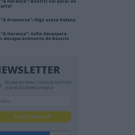
“A Herança”: Beatriz vai parar ao
pital
 “A Promessa”: Olga ataca Helena
 “A Herança”: Sofia desespera
m desaparecimento de Beatriz
EWSLETTER
RECEBA NO EMAIL TODOS AS NOTÍCIAS
QUE SELECIONÁMOS PARA SI
SUBSCREVA JÁ