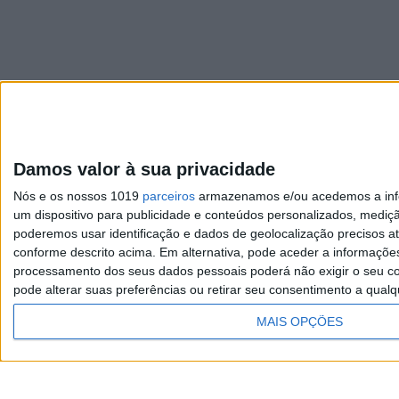
Damos valor à sua privacidade
Visão
Nós e os nossos 1019
parceiros
armazenamos e/ou acedemos a infor
Exame
um dispositivo para publicidade e conteúdos personalizados, mediç
poderemos usar identificação e dados de geolocalização precisos at
Visão Saúde
conforme descrito acima. Em alternativa, pode aceder a informaçõe
processamento dos seus dados pessoais poderá não exigir o seu co
pode alterar suas preferências ou retirar seu consentimento a qualq
MAIS OPÇÕES
TERMOS E CONDIÇÕES DE
UTILIZAÇÃO
Copyright © Trust in News. Todos os direitos re