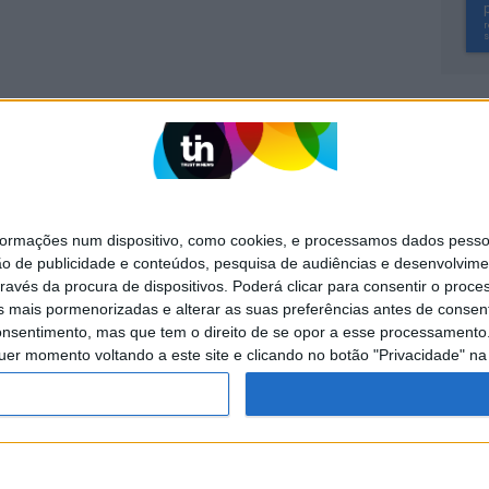
SITES DO GRUPO TRUST IN NEWS
Activa
Caras
mações num dispositivo, como cookies, e processamos dados pessoai
Exame Informática
Jornal de Letras
ão de publicidade e conteúdos, pesquisa de audiências e desenvolvime
ravés da procura de dispositivos. Poderá clicar para consentir o proc
Visão +
Visão Se7e
s mais pormenorizadas e alterar as suas preferências antes de consent
nsentimento, mas que tem o direito de se opor a esse processamento. 
uer momento voltando a este site e clicando no botão "Privacidade" na 
POLÍTICA DE
POLÍTICA DE
PUBLICIDADE
PRIVACIDADE
COOKIES
servados.