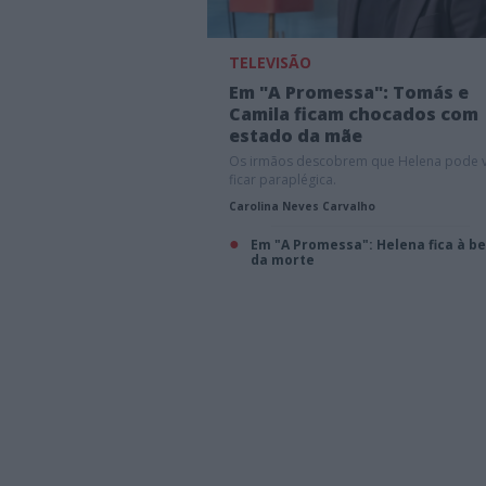
TELEVISÃO
Em "A Promessa": Tomás e
Camila ficam chocados com
estado da mãe
Os irmãos descobrem que Helena pode v
ficar paraplégica.
Carolina Neves Carvalho
Em "A Promessa": Helena fica à be
da morte