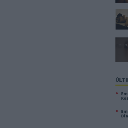
ÚLT
Em 
Ro
Em
Bi