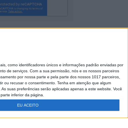
Caras Decoração
s, como identificadores únicos e informações padrão enviadas por
Visão Júnior
nto de serviços.
Com a sua permissão, nós e os nossos parceiros
essamento por nossa parte e pela parte dos nossos 1017 parceiros,
A Nossa Prima
ir ou recusar o consentimento.
Tenha em atenção que algum
As suas preferências serão aplicadas apenas a este website. Você
parte inferior da página.
EU ACEITO
FICHA
ESTATUTO
TÉCNICA
EDITORIAL