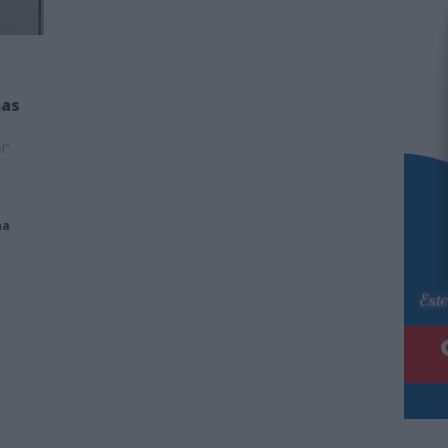
ias
l”
na