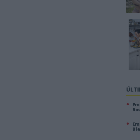
ÚLT
Em 
Ro
Em
Bi