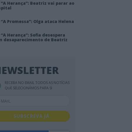
“A Herança”: Beatriz vai parar ao
pital
 “A Promessa”: Olga ataca Helena
 “A Herança”: Sofia desespera
m desaparecimento de Beatriz
EWSLETTER
RECEBA NO EMAIL TODOS AS NOTÍCIAS
QUE SELECIONÁMOS PARA SI
SUBSCREVA JÁ