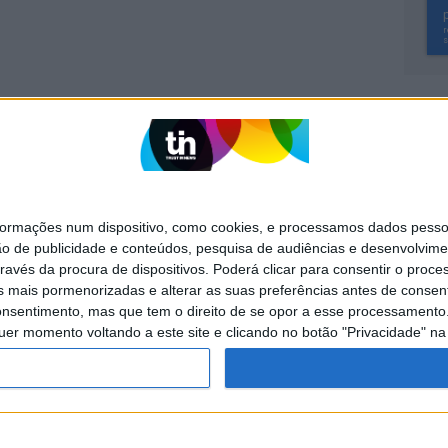
SITES DO GRUPO TRUST IN NEWS
Activa
Caras
mações num dispositivo, como cookies, e processamos dados pessoai
Exame Informática
Jornal de Letras
ão de publicidade e conteúdos, pesquisa de audiências e desenvolvime
ravés da procura de dispositivos. Poderá clicar para consentir o proc
Visão +
Visão Se7e
s mais pormenorizadas e alterar as suas preferências antes de consent
nsentimento, mas que tem o direito de se opor a esse processamento. 
uer momento voltando a este site e clicando no botão "Privacidade" na 
POLÍTICA DE
POLÍTICA DE
PUBLICIDADE
PRIVACIDADE
COOKIES
servados.