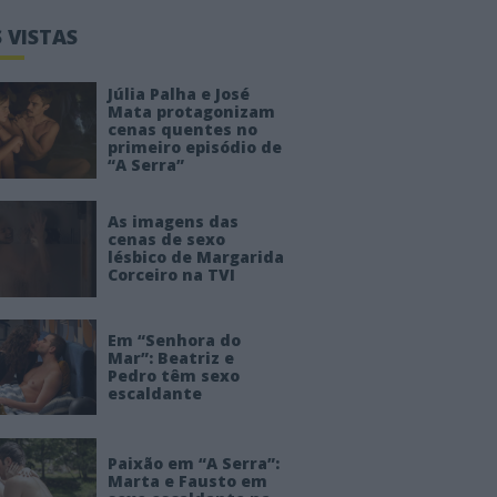
 VISTAS
Júlia Palha e José
Mata protagonizam
cenas quentes no
primeiro episódio de
“A Serra”
As imagens das
cenas de sexo
lésbico de Margarida
Corceiro na TVI
Em “Senhora do
Mar”: Beatriz e
Pedro têm sexo
escaldante
Paixão em “A Serra”:
Marta e Fausto em