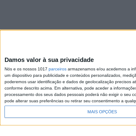
Damos valor à sua privacidade
Visão
Nós e os nossos 1017
parceiros
armazenamos e/ou acedemos a infor
Exame
um dispositivo para publicidade e conteúdos personalizados, mediç
poderemos usar identificação e dados de geolocalização precisos at
Visão Saúde
conforme descrito acima. Em alternativa, pode aceder a informaçõe
processamento dos seus dados pessoais poderá não exigir o seu co
pode alterar suas preferências ou retirar seu consentimento a qualq
MAIS OPÇÕES
TERMOS E CONDIÇÕES DE
UTILIZAÇÃO
Copyright © Trust in News. Todos os direitos re