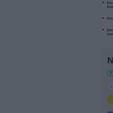
Em 
hos
Em
Em
co
N