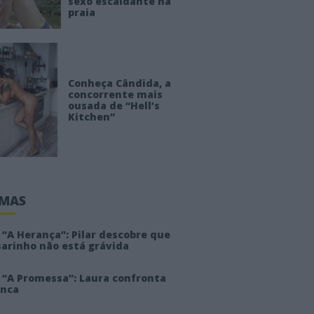
sexo escaldante na
praia
Conheça Cândida, a
concorrente mais
ousada de “Hell’s
Kitchen”
IMAS
“A Herança”: Pilar descobre que
sarinho não está grávida
 “A Promessa”: Laura confronta
anca