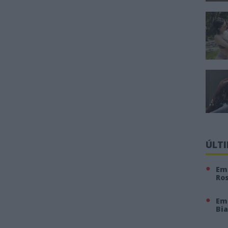
ÚLT
Em 
Ro
Em
Bi