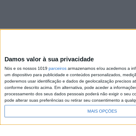
Damos valor à sua privacidade
Visão
Nós e os nossos 1019
parceiros
armazenamos e/ou acedemos a infor
Exame
um dispositivo para publicidade e conteúdos personalizados, mediç
poderemos usar identificação e dados de geolocalização precisos at
Visão Saúde
conforme descrito acima. Em alternativa, pode aceder a informaçõe
processamento dos seus dados pessoais poderá não exigir o seu co
pode alterar suas preferências ou retirar seu consentimento a qualq
MAIS OPÇÕES
TERMOS E CONDIÇÕES DE
UTILIZAÇÃO
Copyright © Trust in News. Todos os direitos re