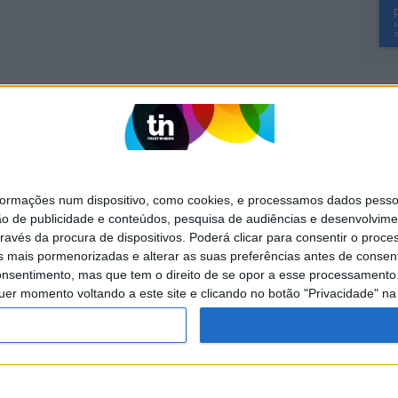
SITES DO GRUPO TRUST IN NEWS
Activa
Caras
mações num dispositivo, como cookies, e processamos dados pessoai
Exame Informática
Jornal de Letras
ão de publicidade e conteúdos, pesquisa de audiências e desenvolvime
ravés da procura de dispositivos. Poderá clicar para consentir o proc
Visão +
Visão Se7e
s mais pormenorizadas e alterar as suas preferências antes de consent
nsentimento, mas que tem o direito de se opor a esse processamento. 
uer momento voltando a este site e clicando no botão "Privacidade" na 
POLÍTICA DE
POLÍTICA DE
PUBLICIDADE
PRIVACIDADE
COOKIES
servados.