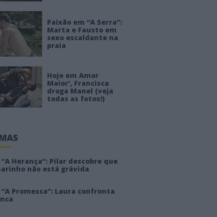
Paixão em “A Serra”:
Marta e Fausto em
sexo escaldante na
praia
Hoje em Amor
Maior’, Francisca
droga Manel (veja
todas as fotos!)
IMAS
“A Herança”: Pilar descobre que
sarinho não está grávida
 “A Promessa”: Laura confronta
anca