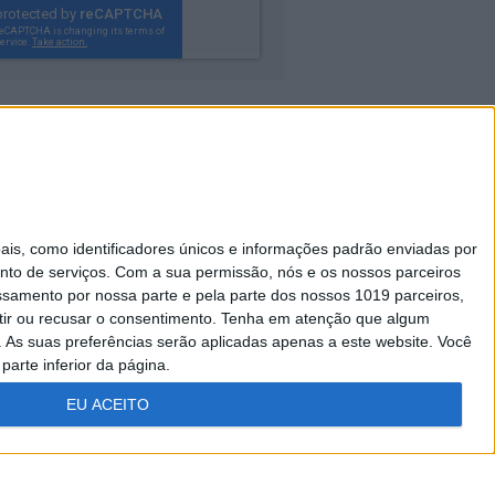
Caras Decoração
s, como identificadores únicos e informações padrão enviadas por
Visão Júnior
nto de serviços.
Com a sua permissão, nós e os nossos parceiros
essamento por nossa parte e pela parte dos nossos 1019 parceiros,
A Nossa Prima
ir ou recusar o consentimento.
Tenha em atenção que algum
As suas preferências serão aplicadas apenas a este website. Você
parte inferior da página.
EU ACEITO
FICHA
ESTATUTO
TÉCNICA
EDITORIAL