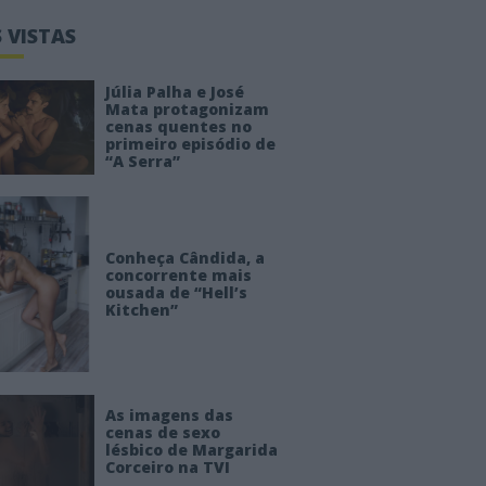
 VISTAS
Júlia Palha e José
Mata protagonizam
cenas quentes no
primeiro episódio de
“A Serra”
Conheça Cândida, a
concorrente mais
ousada de “Hell’s
Kitchen”
As imagens das
cenas de sexo
lésbico de Margarida
Corceiro na TVI