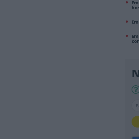
Em 
hos
Em
Em
co
N