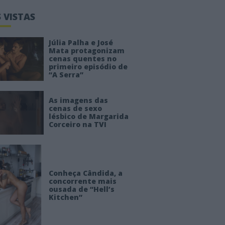
 VISTAS
Júlia Palha e José
Mata protagonizam
cenas quentes no
primeiro episódio de
“A Serra”
As imagens das
cenas de sexo
lésbico de Margarida
Corceiro na TVI
Conheça Cândida, a
concorrente mais
ousada de “Hell’s
Kitchen”