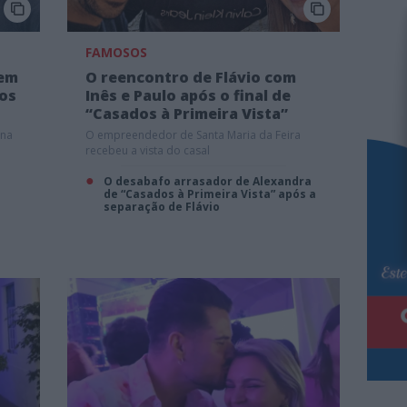
FAMOSOS
 em
O reencontro de Flávio com
dos
Inês e Paulo após o final de
“Casados à Primeira Vista”
 na
O empreendedor de Santa Maria da Feira
recebeu a vista do casal
O desabafo arrasador de Alexandra
de “Casados à Primeira Vista” após a
separação de Flávio