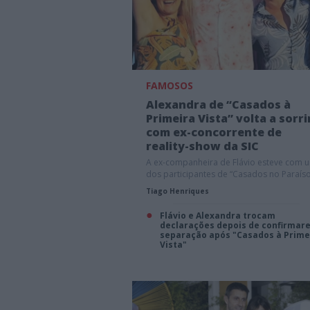
FAMOSOS
Alexandra de “Casados à
Primeira Vista” volta a sorri
com ex-concorrente de
reality-show da SIC
A ex-companheira de Flávio esteve com 
dos participantes de “Casados no Paraís
Tiago Henriques
Flávio e Alexandra trocam
declarações depois de confirmar
separação após "Casados à Prime
Vista"