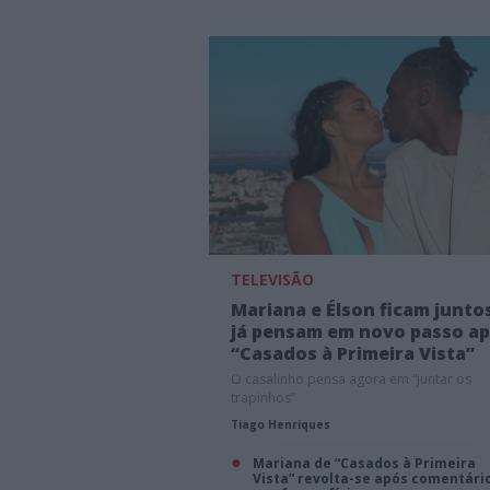
TELEVISÃO
Mariana e Élson ficam junto
já pensam em novo passo a
“Casados à Primeira Vista”
O casalinho pensa agora em “juntar os
trapinhos”
Tiago Henriques
Mariana de “Casados à Primeira
Vista” revolta-se após comentári