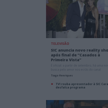
TELEVISÃO
SIC anuncia novo reality sh
após final de “Casados à
Primeira Vista”
É oficial: a partir de setembro, há uma no
busca pelo amor nos ecrãs do canal
Tiago Henriques
TVI rouba apresentador à SIC Car
desfalca programa