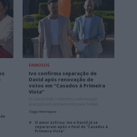
FAMOSOS
os
Ivo confirma separação de
e
David após renovação de
votos em “Casados à Primeira
Vista”
O concorrente confirmou a informação
avançada em primeira mão pela TvMais
Tiago Henriques
 de
O amor esfriou: Ivo e David já se
separaram após o final de “Casados à
Primeira Vista”