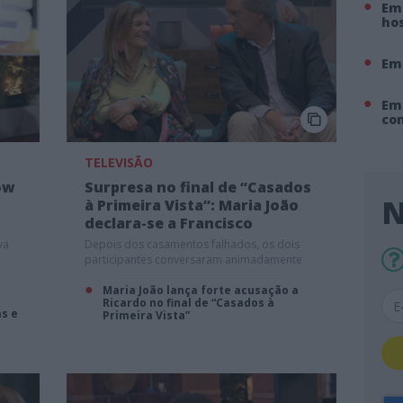
Em 
hos
Em
Em
co
TELEVISÃO
ow
Surpresa no final de “Casados
N
à Primeira Vista”: Maria João
declara-se a Francisco
va
Depois dos casamentos falhados, os dois
participantes conversaram animadamente
Maria João lança forte acusação a
Ricardo no final de “Casados à
as e
Primeira Vista”