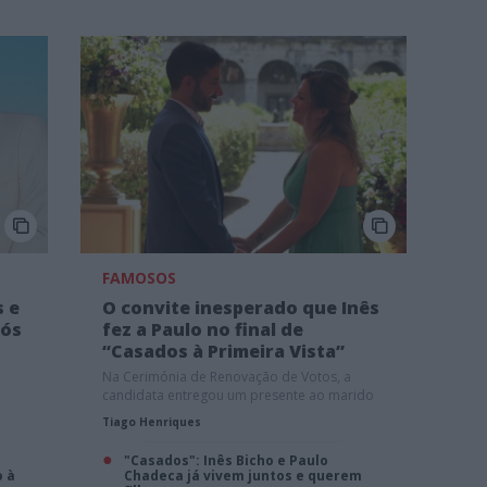
FAMOSOS
s e
O convite inesperado que Inês
pós
fez a Paulo no final de
“Casados à Primeira Vista”
Na Cerimónia de Renovação de Votos, a
candidata entregou um presente ao marido
Tiago Henriques
"Casados": Inês Bicho e Paulo
o à
Chadeca já vivem juntos e querem