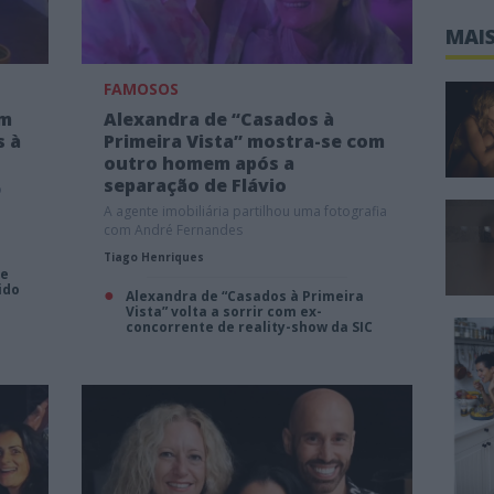
MAIS
FAMOSOS
am
Alexandra de “Casados à
s à
Primeira Vista” mostra-se com
outro homem após a
separação de Flávio
o
A agente imobiliária partilhou uma fotografia
com André Fernandes
Tiago Henriques
de
ido
Alexandra de “Casados à Primeira
Vista” volta a sorrir com ex-
concorrente de reality-show da SIC