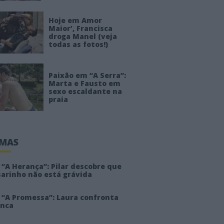
Hoje em Amor
Maior’, Francisca
droga Manel (veja
todas as fotos!)
Paixão em “A Serra”:
Marta e Fausto em
sexo escaldante na
praia
IMAS
“A Herança”: Pilar descobre que
sarinho não está grávida
 “A Promessa”: Laura confronta
anca