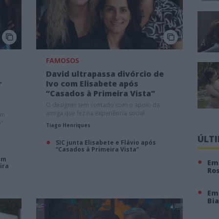
FAMOSOS
David ultrapassa divórcio de
r
Ivo com Elisabete após
“Casados à Primeira Vista”
O designer tem contado com o apoio da
amiga que fez na experiência social
um
o”
Tiago Henriques
ÚLT
SIC junta Elisabete e Flávio após
“Casados à Primeira Vista”
em
Em 
ira
Ro
Em
Bi