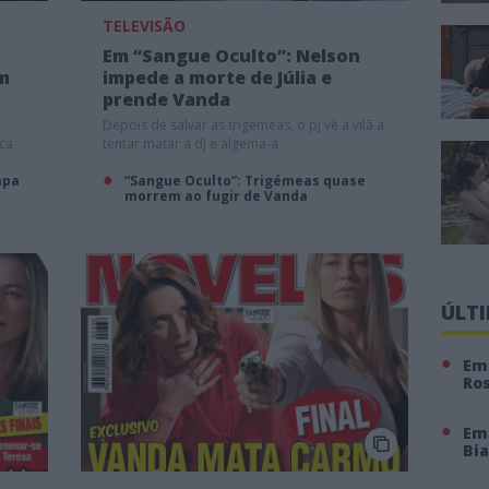
TELEVISÃO
Em “Sangue Oculto”: Nelson
m
impede a morte de Júlia e
prende Vanda
Depois de salvar as trigémeas, o pj vê a vilã a
oca
tentar matar a dj e algema-a
apa
“Sangue Oculto”: Trigémeas quase
morrem ao fugir de Vanda
ÚLT
Em 
Ro
Em
Bi