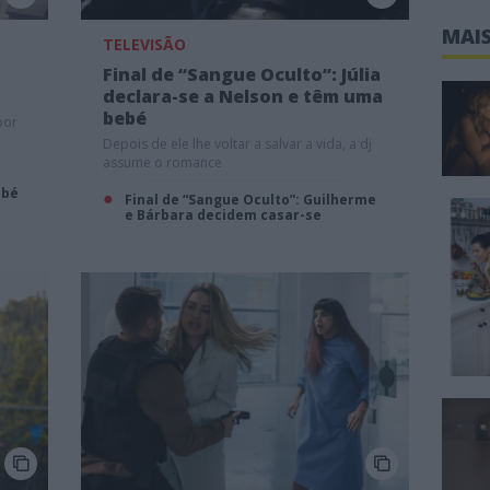
MAIS
TELEVISÃO
Final de “Sangue Oculto”: Júlia
declara-se a Nelson e têm uma
bebé
por
Depois de ele lhe voltar a salvar a vida, a dj
assume o romance
ebé
Final de “Sangue Oculto”: Guilherme
e Bárbara decidem casar-se