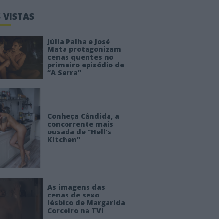
 VISTAS
Júlia Palha e José
Mata protagonizam
cenas quentes no
primeiro episódio de
“A Serra”
Conheça Cândida, a
concorrente mais
ousada de “Hell’s
Kitchen”
As imagens das
cenas de sexo
lésbico de Margarida
Corceiro na TVI