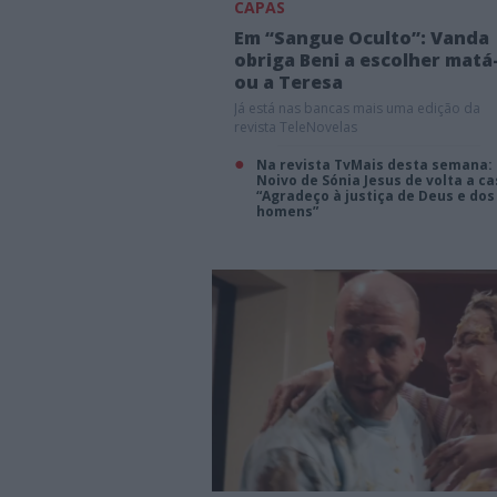
CAPAS
Em “Sangue Oculto”: Vanda
obriga Beni a escolher matá
ou a Teresa
Já está nas bancas mais uma edição da
revista TeleNovelas
Na revista TvMais desta semana:
Noivo de Sónia Jesus de volta a ca
“Agradeço à justiça de Deus e dos
homens”