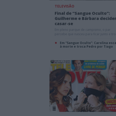
TELEVISÃO
Final de “Sangue Oculto”:
Guilherme e Bárbara decide
casar-se
Em pleno parque de campismo, o par
percebe que nasceu para ficar junto e tr
juras de amor
Em “Sangue Oculto”: Carolina esc
à morte e troca Pedro por Tiago