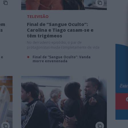
TELEVISÃO
 em
Final de “Sangue Oculto”:
as
Carolina e Tiago casam-se e
têm trigémeos
No derradeiro episódio, o par de
protagonistas muda completamente de vida
 e
Final de “Sangue Oculto”: Vanda
morre envenenada