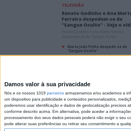
TELEVISÃO
Renato Godinho e Ana Mart
Ferreira despedem-se de
“Sangue Oculto” - Veja o ví
Renato Godinho e Ana Marta Ferreira
despedem-se de “Sangue Oculto”
Maria João Pinho despede-se de
“Sangue Oculto”
Damos valor à sua privacidade
Visão
Nós e os nossos 1019
parceiros
armazenamos e/ou acedemos a infor
Exame
um dispositivo para publicidade e conteúdos personalizados, mediç
poderemos usar identificação e dados de geolocalização precisos at
Visão Saúde
conforme descrito acima. Em alternativa, pode aceder a informaçõe
processamento dos seus dados pessoais poderá não exigir o seu co
pode alterar suas preferências ou retirar seu consentimento a qualq