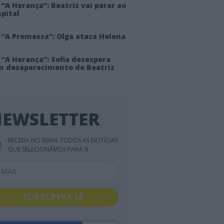
“A Herança”: Beatriz vai parar ao
pital
 “A Promessa”: Olga ataca Helena
 “A Herança”: Sofia desespera
m desaparecimento de Beatriz
EWSLETTER
RECEBA NO EMAIL TODOS AS NOTÍCIAS
QUE SELECIONÁMOS PARA SI
SUBSCREVA JÁ