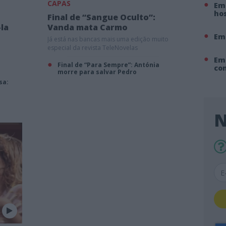
CAPAS
Em 
hos
Final de “Sangue Oculto”:
-la
Vanda mata Carmo
Em
Já está nas bancas mais uma edição muito
especial da revista TeleNovelas
Em
Final de “Para Sempre”: Antónia
co
morre para salvar Pedro
sa:
N