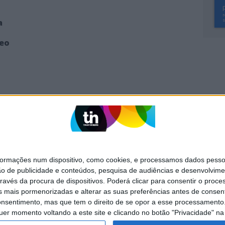
a
deo
SITES DO GRUPO TRUST IN NEWS
Activa
Caras
mações num dispositivo, como cookies, e processamos dados pessoai
Exame Informática
Jornal de Letras
ão de publicidade e conteúdos, pesquisa de audiências e desenvolvime
ravés da procura de dispositivos. Poderá clicar para consentir o proc
Visão +
Visão Se7e
s mais pormenorizadas e alterar as suas preferências antes de consent
nsentimento, mas que tem o direito de se opor a esse processamento. 
uer momento voltando a este site e clicando no botão "Privacidade" na 