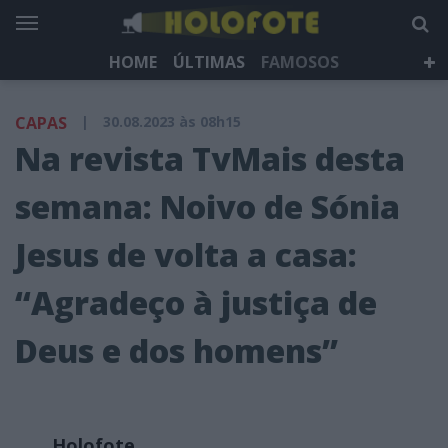
HOME
ÚLTIMAS
FAMOSOS
DÁ QUE FALAR
TELEVISÃO
LIFESTYLE
CAPAS
|
30.08.2023 às 08h15
HOLOFOTE TV
NEWSLETTER
Na revista TvMais desta
semana: Noivo de Sónia
Jesus de volta a casa:
“Agradeço à justiça de
Deus e dos homens”
Holofote