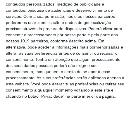
conteúdos personalizados, medição de publicidade e
conteúdos, pesquisa de audiências e desenvolvimento de
serviços.
Com a sua permissão, nós e os nossos parceiros
poderemos usar identificação e dados de geolocalização
precisos através da procura de dispositivos. Poderá clicar para
consentir o processamento por nossa parte e pela parte dos
nossos 1019 parceiros, conforme descrito acima. Em
alternativa, pode aceder a informações mais pormenorizadas e
HOLOFOTE TV
alterar as suas preferências antes de consentir ou recusar o
Sónia Jesus com Joana Diniz vivem aventura
consentimento.
Tenha em atenção que algum processamento
com os filhos no Jardim Zoológico
dos seus dados pessoais poderá não exigir o seu
consentimento, mas que tem o direito de se opor a esse
processamento. As suas preferências serão aplicadas apenas a
este website. Você pode alterar suas preferências ou retirar seu
consentimento a qualquer momento voltando a este site e
MAIS NO PORTAL
clicando no botão "Privacidade" na parte inferior da página.