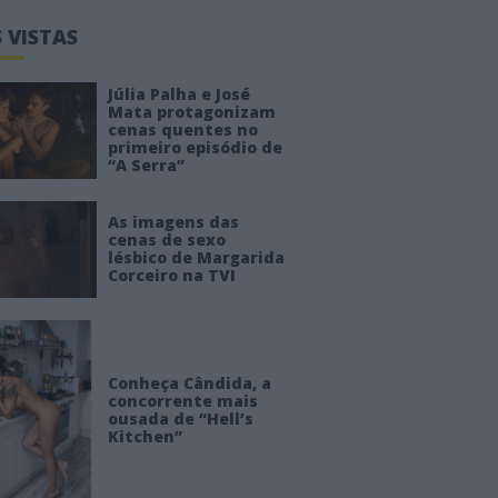
 VISTAS
Júlia Palha e José
Mata protagonizam
cenas quentes no
primeiro episódio de
“A Serra”
As imagens das
cenas de sexo
lésbico de Margarida
Corceiro na TVI
Conheça Cândida, a
concorrente mais
ousada de “Hell’s
Kitchen”