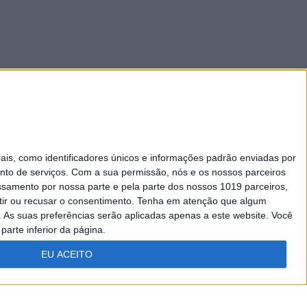
s, como identificadores únicos e informações padrão enviadas por
nto de serviços.
Com a sua permissão, nós e os nossos parceiros
essamento por nossa parte e pela parte dos nossos 1019 parceiros,
ir ou recusar o consentimento.
Tenha em atenção que algum
As suas preferências serão aplicadas apenas a este website. Você
Caras Decoração
parte inferior da página.
Visão Júnior
EU ACEITO
A Nossa Prima