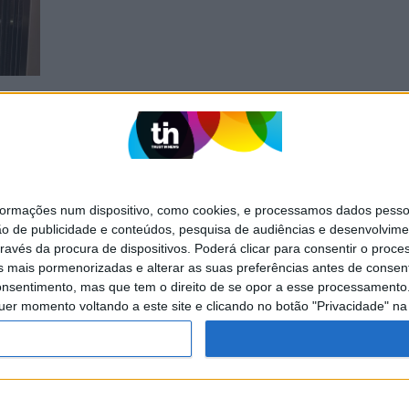
ta
 do
a
mações num dispositivo, como cookies, e processamos dados pessoai
ão de publicidade e conteúdos, pesquisa de audiências e desenvolvime
ravés da procura de dispositivos. Poderá clicar para consentir o proc
SITES DO GRUPO TRUST IN NEWS
s mais pormenorizadas e alterar as suas preferências antes de consent
nsentimento, mas que tem o direito de se opor a esse processamento. 
Activa
Caras
uer momento voltando a este site e clicando no botão "Privacidade" na 
Exame Informática
Jornal de Letras
Visão +
Visão Se7e