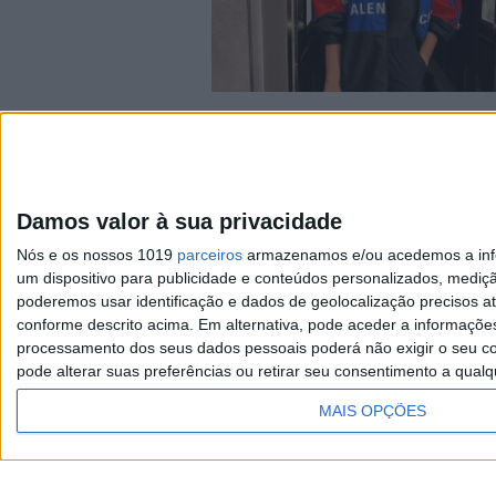
FAMOSOS
Wanda Nara troca futebolis
por cantor
A empresária separou-se (mais uma vez)
futebolista Mauro Icardi e já foi apanhad
Damos valor à sua privacidade
aos beijos com o fenómeno da música
argentina L-Gante
Nós e os nossos 1019
parceiros
armazenamos e/ou acedemos a infor
um dispositivo para publicidade e conteúdos personalizados, mediç
poderemos usar identificação e dados de geolocalização precisos at
conforme descrito acima. Em alternativa, pode aceder a informaçõe
processamento dos seus dados pessoais poderá não exigir o seu co
Visão
pode alterar suas preferências ou retirar seu consentimento a qualq
Exame
MAIS OPÇÕES
Visão Saúde