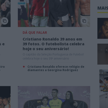
MAIS
DÁ QUE FALAR
Cristiano Ronaldo 39 anos em
s e
39 fotos. O futebolista celebra
hoje o seu aniversário!
e
O capitão da Seleção Portuguesa de Futebol
celebra hoje o seu 39º aniversário
eiro
Cristiano Ronaldo oferece relógio de
o
diamantes a Georgina Rodriguez