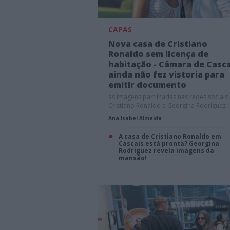
CAPAS
Nova casa de Cristiano
Ronaldo sem licença de
habitação - Câmara de Casca
ainda não fez vistoria para
emitir documento
as imagens partilhadas nas redes sociais
Cristiano Ronaldo e Georgina Rodríguez
podem não corresponder à exuberante
Ana Isabel Almeida
mansão de Cascais
A casa de Cristiano Ronaldo em
Cascais está pronta? Georgina
Rodriguez revela imagens da
mansão!