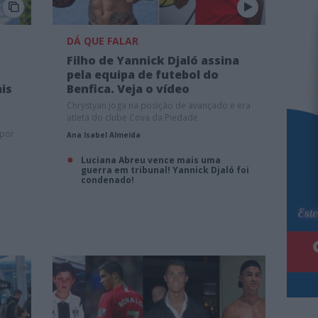
DÁ QUE FALAR
Filho de Yannick Djaló assina
pela equipa de futebol do
is
Benfica. Veja o vídeo
Chrystyan joga na posição de avançado e era
atleta do clube Cova da Piedade
 por
Ana Isabel Almeida
Luciana Abreu vence mais uma
guerra em tribunal! Yannick Djaló foi
condenado!