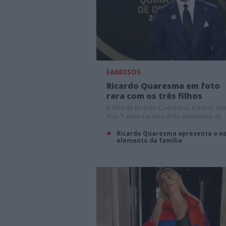
FAMOSOS
Ricardo Quaresma em foto
rara com os três filhos
A filha de Ricardo Quaresma, Kauana, cel
hoje 7 anos e a data já foi assinalada de
forma especial.
Ricardo Quaresma apresenta o n
elemento da família