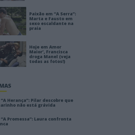
Paixão em “A Serra”:
Marta e Fausto em
sexo escaldante na
praia
Hoje em Amor
Maior’, Francisca
droga Manel (veja
todas as fotos!)
IMAS
“A Herança”: Pilar descobre que
sarinho não está grávida
 “A Promessa”: Laura confronta
anca