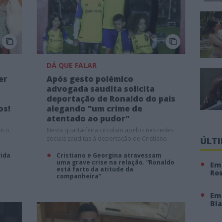
DÁ QUE FALAR
er
Após gesto polémico
advogada saudita solicita
deportação de Ronaldo do país
os!
alegando "um crime de
atentado ao pudor"
am o
Nesta quarta-feira circulam apelos nas redes
sociais sauditas à deportação de Cristiano
ÚLT
Ronaldo do país
vida
Cristiano e Georgina atravessam
uma grave crise na relação. “Ronaldo
Em 
está farto da atitude da
Ro
companheira”
Em
Bi