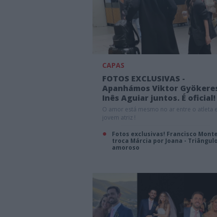
CAPAS
FOTOS EXCLUSIVAS -
Apanhámos Viktor Gyökere
Inês Aguiar juntos. É oficial!
O amor está mesmo no ar entre o atleta 
jovem atriz !
Fotos exclusivas! Francisco Mont
troca Márcia por Joana - Triângul
amoroso