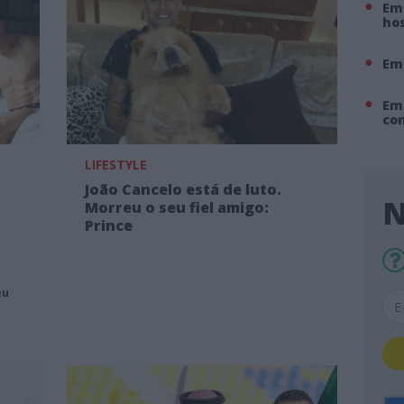
Em 
hos
Em
Em
co
LIFESTYLE
João Cancelo está de luto.
N
Morreu o seu fiel amigo:
Prince
eu