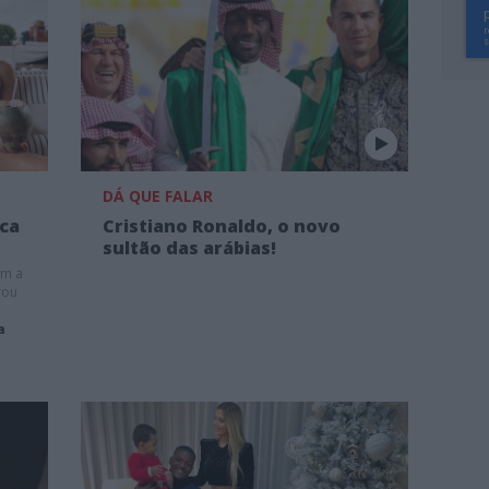
DÁ QUE FALAR
ica
Cristiano Ronaldo, o novo
sultão das arábias!
om a
rou
a