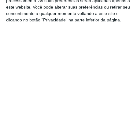
processamento. As suas preferências serão aplicadas apenas a
este website. Você pode alterar suas preferências ou retirar seu
consentimento a qualquer momento voltando a este site e
clicando no botão "Privacidade" na parte inferior da página.
FAMOSOS
Bruno de Carvalho levou a mulher e a filha
para casa
Depois de alguns dias de internamento, mulher e filha do
presidente do Sporting têm alta hospitalar.
Bruno de Carvalho já foi pai