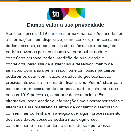
Damos valor à sua privacidade
Nós e os nossos 1019
parceiros
armazenamos e/ou acedemos
a informações num dispositivo, como cookies, e processamos
dados pessoais, como identificadores únicos e informações
padrão enviadas por um dispositivo para publicidade e
FAMOSOS
conteúdos personalizados, medição de publicidade e
Os primeiros dias difíceis da filha de Bruno
conteúdos, pesquisa de audiências e desenvolvimento de
de Carvalho
serviços.
Com a sua permissão, nós e os nossos parceiros
poderemos usar identificação e dados de geolocalização
Leonor nasceu no passado dia 9 de abril.
precisos através da procura de dispositivos. Poderá clicar para
Bruno de Carvalho levou a mulher e a filha para casa
consentir o processamento por nossa parte e pela parte dos
nossos 1019 parceiros, conforme descrito acima. Em
alternativa, pode aceder a informações mais pormenorizadas e
alterar as suas preferências antes de consentir ou recusar o
consentimento.
Tenha em atenção que algum processamento
dos seus dados pessoais poderá não exigir o seu
consentimento, mas que tem o direito de se opor a esse