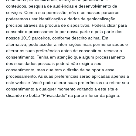
conteúdos, pesquisa de audiências e desenvolvimento de
serviços.
Com a sua permissão, nós e os nossos parceiros
poderemos usar identificação e dados de geolocalização
precisos através da procura de dispositivos. Poderá clicar para
consentir o processamento por nossa parte e pela parte dos
nossos 1019 parceiros, conforme descrito acima. Em
alternativa, pode aceder a informações mais pormenorizadas e
alterar as suas preferências antes de consentir ou recusar o
consentimento.
Tenha em atenção que algum processamento
dos seus dados pessoais poderá não exigir o seu
consentimento, mas que tem o direito de se opor a esse
REALEZA
processamento. As suas preferências serão aplicadas apenas a
Harry sai sozinho da coroação e apanha voo
este website. Você pode alterar suas preferências ou retirar seu
para EUA, para celebrar o aniversário do
consentimento a qualquer momento voltando a este site e
filho que faz 4 anos
clicando no botão "Privacidade" na parte inferior da página.