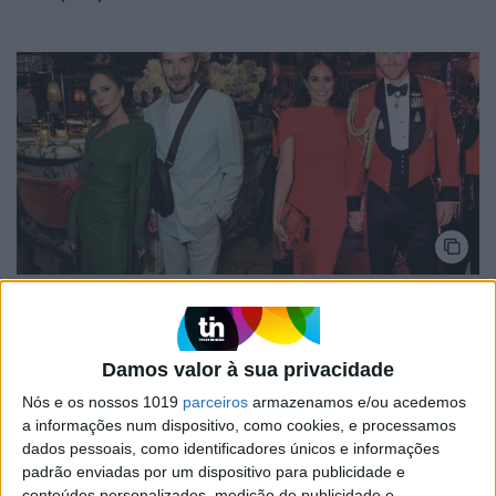
DÁ QUE FALAR
David e Victoria Beckham cortam relações
com Meghan e Harry!
Damos valor à sua privacidade
A amizade que unia os dois casais há vários anos chegou ao fim
após uma forte discussão… ao telefone. A reaproximação estará
Nós e os nossos 1019
parceiros
armazenamos e/ou acedemos
fora de questão
a informações num dispositivo, como cookies, e processamos
David e Victoria Beckham têm aulas de salsa. Veja-os a
dados pessoais, como identificadores únicos e informações
dançar
padrão enviadas por um dispositivo para publicidade e
conteúdos personalizados, medição de publicidade e