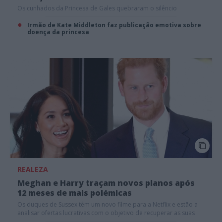
Os cunhados da Princesa de Gales quebraram o silêncio
Irmão de Kate Middleton faz publicação emotiva sobre
doença da princesa
REALEZA
Meghan e Harry traçam novos planos após
12 meses de mais polémicas
Os duques de Sussex têm um novo filme para a Netflix e estão a
analisar ofertas lucrativas com o objetivo de recuperar as suas
finanças e limpar a imagem.