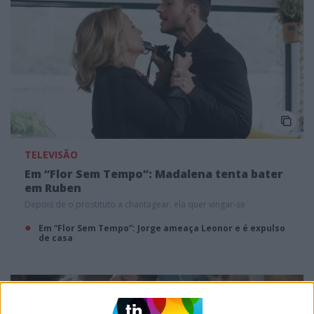
TELEVISÃO
Em “Flor Sem Tempo”: Madalena tenta bater
em Ruben
Depois de o prostituto a chantagear, ela quer vingar-se
Em “Flor Sem Tempo”: Jorge ameaça Leonor e é expulso
de casa