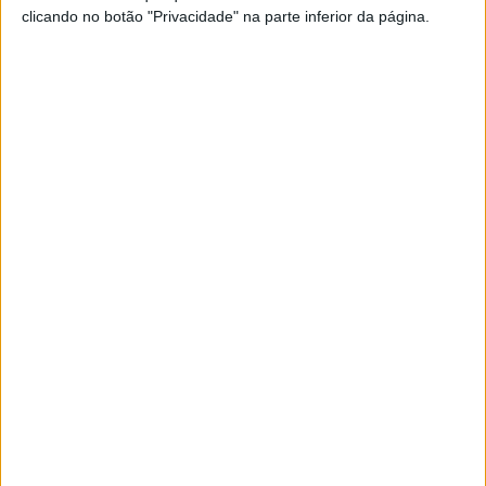
clicando no botão "Privacidade" na parte inferior da página.
TELEVISÃO
Rui Porto Nunes em “Flor Sem Tempo” para
seduzir Alexandra Lencastre
O ator reforça a novela da SIC para viver um romance escaldante
com Madalena
Em “Flor Sem Tempo”: Eduardo trama Catarina e
denuncia-a à polícia