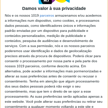
Damos valor à sua privacidade
Nós e os nossos 1019
parceiros
armazenamos e/ou acedemos
a informações num dispositivo, como cookies, e processamos
dados pessoais, como identificadores únicos e informações
padrão enviadas por um dispositivo para publicidade e
conteúdos personalizados, medição de publicidade e
TELEVISÃO
conteúdos, pesquisa de audiências e desenvolvimento de
serviços.
Com a sua permissão, nós e os nossos parceiros
Em “Flor Sem Tempo”: Madalena é enganada
poderemos usar identificação e dados de geolocalização
pelo amante
precisos através da procura de dispositivos. Poderá clicar para
A arquiteta volta a envolver-se com Ruben, mas este inicia o plano
consentir o processamento por nossa parte e pela parte dos
de vingança contra ela
nossos 1019 parceiros, conforme descrito acima. Em
Em “Flor Sem Tempo”: Fernando obriga Caetana a
alternativa, pode aceder a informações mais pormenorizadas e
assumir crime
alterar as suas preferências antes de consentir ou recusar o
consentimento.
Tenha em atenção que algum processamento
dos seus dados pessoais poderá não exigir o seu
consentimento, mas que tem o direito de se opor a esse
processamento. As suas preferências serão aplicadas apenas a
este website. Você pode alterar suas preferências ou retirar seu
consentimento a qualquer momento voltando a este site e