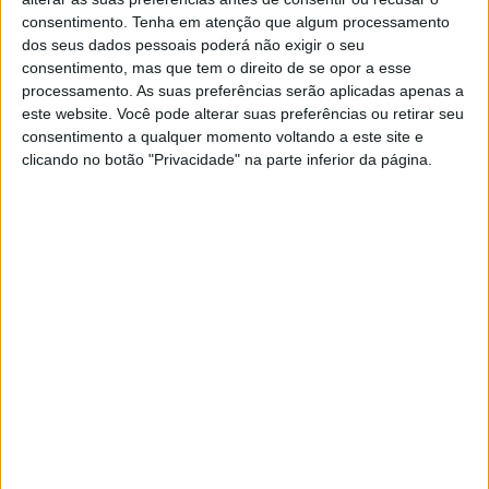
consentimento.
Tenha em atenção que algum processamento
dos seus dados pessoais poderá não exigir o seu
Jornal de Letras
Visão Júnior
consentimento, mas que tem o direito de se opor a esse
processamento. As suas preferências serão aplicadas apenas a
este website. Você pode alterar suas preferências ou retirar seu
Visão Saúde
Visão +
consentimento a qualquer momento voltando a este site e
clicando no botão "Privacidade" na parte inferior da página.
Visão Se7e
A Nossa Prima
TERMOS E CONDIÇÕES DE UTILIZAÇÃO