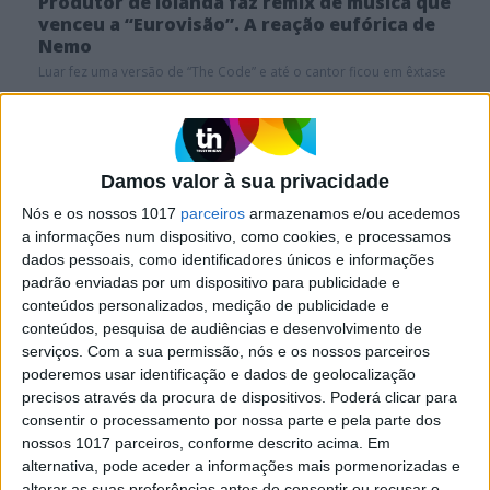
Produtor de Iolanda faz remix de música que
venceu a “Eurovisão”. A reação eufórica de
Nemo
Luar fez uma versão de “The Code” e até o cantor ficou em êxtase
Salvador Sobral recorda vitória na Eurovisão: "Amo e
odeio"
Damos valor à sua privacidade
Nós e os nossos 1017
parceiros
armazenamos e/ou acedemos
a informações num dispositivo, como cookies, e processamos
SITES DO GRUPO TRUST IN NEWS
dados pessoais, como identificadores únicos e informações
padrão enviadas por um dispositivo para publicidade e
conteúdos personalizados, medição de publicidade e
conteúdos, pesquisa de audiências e desenvolvimento de
Visão
Activa
serviços.
Com a sua permissão, nós e os nossos parceiros
poderemos usar identificação e dados de geolocalização
precisos através da procura de dispositivos. Poderá clicar para
Caras
Caras Decoração
consentir o processamento por nossa parte e pela parte dos
nossos 1017 parceiros, conforme descrito acima. Em
alternativa, pode aceder a informações mais pormenorizadas e
Exame
Exame Informática
alterar as suas preferências antes de consentir ou recusar o