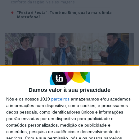
conforto da região. Veja as imagens
"Festa é Festa": Tomé ou Bino, qual a mais linda
Matrafona?
Damos valor à sua privacidade
Nós e os nossos 1019
parceiros
armazenamos e/ou acedemos
TELEVISÃO
a informações num dispositivo, como cookies, e processamos
"Festa é Festa": Onde está o tesouro?
dados pessoais, como identificadores únicos e informações
O dinheiro de Nando, Bino e Tomé desaparece misteriosamente
padrão enviadas por um dispositivo para publicidade e
do esconderijo e todos se acusam.
conteúdos personalizados, medição de publicidade e
conteúdos, pesquisa de audiências e desenvolvimento de
"Festa é Festa": Sexta temporada arranca hoje
serviços.
Com a sua permissão, nós e os nossos parceiros