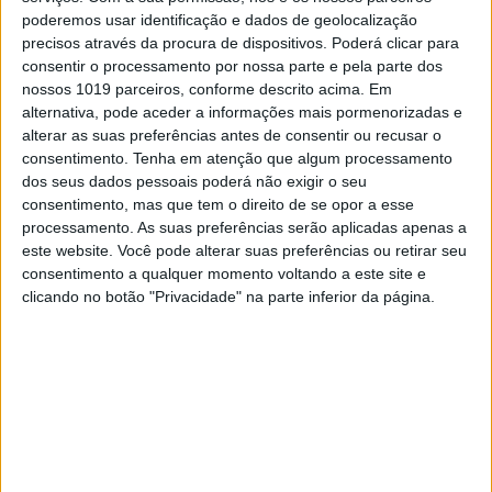
poderemos usar identificação e dados de geolocalização
precisos através da procura de dispositivos. Poderá clicar para
consentir o processamento por nossa parte e pela parte dos
nossos 1019 parceiros, conforme descrito acima. Em
alternativa, pode aceder a informações mais pormenorizadas e
alterar as suas preferências antes de consentir ou recusar o
consentimento.
Tenha em atenção que algum processamento
dos seus dados pessoais poderá não exigir o seu
consentimento, mas que tem o direito de se opor a esse
processamento. As suas preferências serão aplicadas apenas a
este website. Você pode alterar suas preferências ou retirar seu
consentimento a qualquer momento voltando a este site e
TELEVISÃO
clicando no botão "Privacidade" na parte inferior da página.
"Festa é Festa": Sexta temporada arranca
hoje
Os vizinhos Bino, Nando e Tomé vão descobrir um milhão de
dólares num terreno
Miguel Vicente em “Festa é Festa”? Vencedor de “Big
Brother” quer fazer novela!