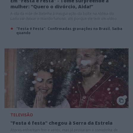
Em “Festa é Festa” - Tomé surpreende a
mulher: “Quero o divórcio, Aida!”
A ida da mãe de Betinha à inauguração da boîte na Aldeia do
Lado vai deixar o marido furioso, até porque ele tem um vídeo
com tudo o que ela andou a fazer lá
"Festa é Festa": Confirmadas gravações no Brasil. Saiba
quando
TELEVISÃO
"Festa é festa" chegou à Serra da Estrela
Atores enfrentam frio e vento, mas já provaram a comidinha de