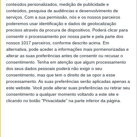
conteúdos personalizados, medição de publicidade e
PALAVRAS-CHAVE
conteúdos, pesquisa de audiências e desenvolvimento de
serviços.
Com a sua permissão, nós e os nossos parceiros
poderemos usar identificação e dados de geolocalização
alentejo
Artista
Capa TvMais
precisos através da procura de dispositivos. Poderá clicar para
consentir o processamento por nossa parte e pela parte dos
Domingão
família
nossos 1017 parceiros, conforme descrito acima. Em
alternativa, pode aceder a informações mais pormenorizadas e
João Moura Caetano
Luciana Abreu
alterar as suas preferências antes de consentir ou recusar o
consentimento.
Tenha em atenção que algum processamento
SIC
toureiro
dos seus dados pessoais poderá não exigir o seu
consentimento, mas que tem o direito de se opor a esse
processamento. As suas preferências serão aplicadas apenas a
RELACIONADOS
este website. Você pode alterar suas preferências ou retirar seu
consentimento a qualquer momento voltando a este site e
clicando no botão "Privacidade" na parte inferior da página.