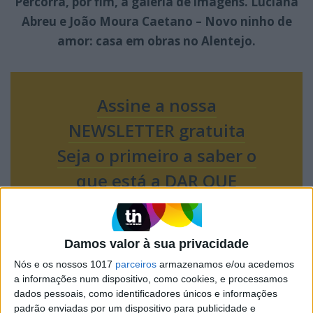
Percorra, por fim, a galeria de imagens. Luciana
Abreu e João Moura Caetano – Novo ninho de
amor: casa em obras no Alentejo.
Assine a nossa
NEWSLETTER gratuita
Seja o primeiro a saber o
que está a DAR QUE
FALAR!
Damos valor à sua privacidade
Nós e os nossos 1017
parceiros
armazenamos e/ou acedemos
a informações num dispositivo, como cookies, e processamos
dados pessoais, como identificadores únicos e informações
padrão enviadas por um dispositivo para publicidade e