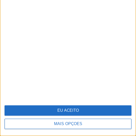
Quis Saber Quem Sou: Será que "ainda
somos os mesmos e vivemos como os
nossos pais?"
EU ACEITO
MAIS OPÇÕES