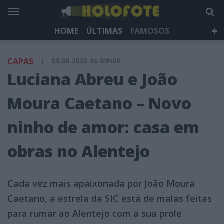
HOME
ÚLTIMAS
FAMOSOS
DÁ QUE FALAR
TELEVISÃO
LIFESTYLE
CAPAS
|
09.08.2023 às 09h00
HOLOFOTE TV
NEWSLETTER
Luciana Abreu e João
Moura Caetano – Novo
ninho de amor: casa em
obras no Alentejo
Cada vez mais apaixonada por João Moura
Caetano, a estrela da SIC está de malas feitas
para rumar ao Alentejo com a sua prole