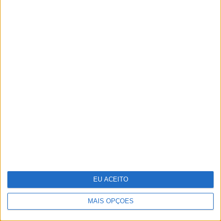
Quis Saber Quem Sou: Será que "ainda
somos os mesmos e vivemos como os
nossos pais?"
EU ACEITO
MAIS OPÇÕES