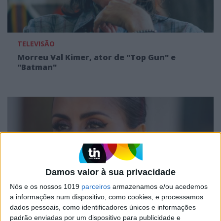
TELEVISÃO
Morreu Val Kimer, ator de "Top Gun" e
"Batman"
Damos valor à sua privacidade
Nós e os nossos 1019
parceiros
armazenamos e/ou acedemos
a informações num dispositivo, como cookies, e processamos
DÁ QUE FALAR
dados pessoais, como identificadores únicos e informações
padrão enviadas por um dispositivo para publicidade e
Agente de celebridades desvia 250 mil euros