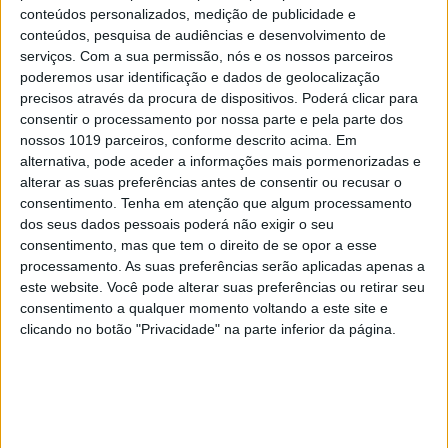
conteúdos personalizados, medição de publicidade e
a Carolina Patrocínio e a Tiago Teotónio
conteúdos, pesquisa de audiências e desenvolvimento de
Pereira
serviços.
Com a sua permissão, nós e os nossos parceiros
poderemos usar identificação e dados de geolocalização
precisos através da procura de dispositivos. Poderá clicar para
consentir o processamento por nossa parte e pela parte dos
nossos 1019 parceiros, conforme descrito acima. Em
alternativa, pode aceder a informações mais pormenorizadas e
alterar as suas preferências antes de consentir ou recusar o
consentimento.
Tenha em atenção que algum processamento
dos seus dados pessoais poderá não exigir o seu
consentimento, mas que tem o direito de se opor a esse
processamento. As suas preferências serão aplicadas apenas a
este website. Você pode alterar suas preferências ou retirar seu
consentimento a qualquer momento voltando a este site e
TELEVISÃO
clicando no botão "Privacidade" na parte inferior da página.
Em "A Herança": Sofia descobre que está rica