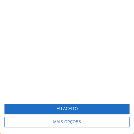
Um século de propaganda na VISÃO
História
EU ACEITO
MAIS OPÇÕES