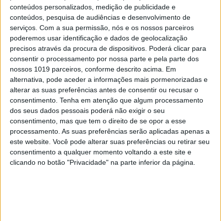
conteúdos personalizados, medição de publicidade e
conteúdos, pesquisa de audiências e desenvolvimento de
serviços.
Com a sua permissão, nós e os nossos parceiros
poderemos usar identificação e dados de geolocalização
TELEVISÃO
precisos através da procura de dispositivos. Poderá clicar para
consentir o processamento por nossa parte e pela parte dos
Em "A Protegida": JD asfixia Clarice na prisão
nossos 1019 parceiros, conforme descrito acima. Em
alternativa, pode aceder a informações mais pormenorizadas e
alterar as suas preferências antes de consentir ou recusar o
consentimento.
Tenha em atenção que algum processamento
dos seus dados pessoais poderá não exigir o seu
consentimento, mas que tem o direito de se opor a esse
processamento. As suas preferências serão aplicadas apenas a
este website. Você pode alterar suas preferências ou retirar seu
consentimento a qualquer momento voltando a este site e
clicando no botão "Privacidade" na parte inferior da página.
TELEVISÃO
Em "A Herança": Sofia é acusada de