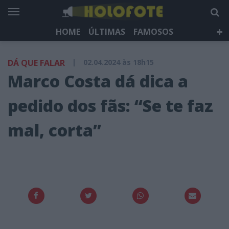
HOME
ÚLTIMAS
FAMOSOS
DÁ QUE FALAR
TELEVISÃO
LIFESTYLE
DÁ QUE FALAR
|
02.04.2024 às 18h15
HOLOFOTE TV
NEWSLETTER
Marco Costa dá dica a
pedido dos fãs: “Se te faz
mal, corta”