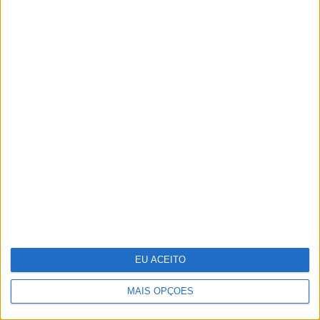
CARAS Decoração: Cromática, uma
coleção desenhada por Pedro Almodóvar
Vendas da Tesla na Europa estão em
EU ACEITO
queda
MAIS OPÇÕES