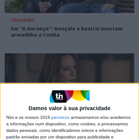
TELEVISÃO
Em "A Herança": Gonçalo e Beatriz montam
armadilha a Cunha
Damos valor à sua privacidade
Nós e os nossos 1019
parceiros
armazenamos e/ou acedemos
TELEVISÃO
a informações num dispositivo, como cookies, e processamos
dados pessoais, como identificadores únicos e informações
Em "A Protegida": JD asfixia Clarice na prisão
padrão enviadas por um dispositivo para publicidade e