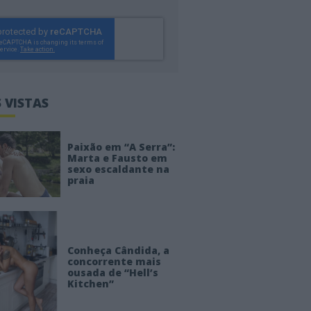
 VISTAS
Paixão em “A Serra”:
Marta e Fausto em
sexo escaldante na
praia
Conheça Cândida, a
concorrente mais
ousada de “Hell’s
Kitchen”