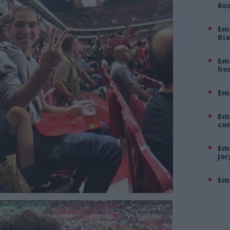
Ro
Em
Bi
Em 
hos
Em
Em
co
Em 
Jo
Em 