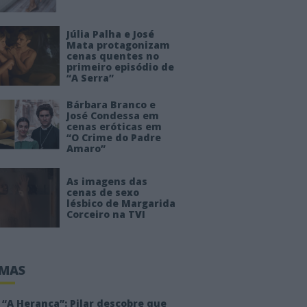
Júlia Palha e José
Mata protagonizam
cenas quentes no
primeiro episódio de
“A Serra”
Bárbara Branco e
José Condessa em
cenas eróticas em
“O Crime do Padre
Amaro”
As imagens das
cenas de sexo
lésbico de Margarida
Corceiro na TVI
IMAS
“A Herança”: Pilar descobre que