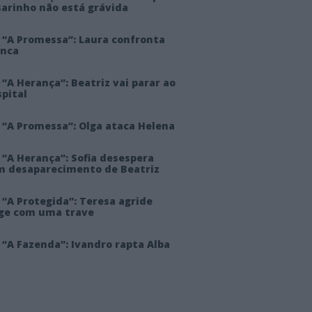
sarinho não está grávida
 “A Promessa”: Laura confronta
anca
“A Herança”: Beatriz vai parar ao
pital
 “A Promessa”: Olga ataca Helena
 “A Herança”: Sofia desespera
m desaparecimento de Beatriz
“A Protegida”: Teresa agride
rge com uma trave
“A Fazenda”: Ivandro rapta Alba