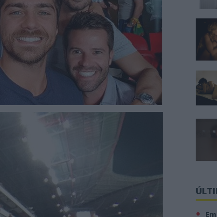
ÚLT
Em 