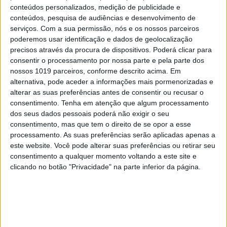
conteúdos personalizados, medição de publicidade e
conteúdos, pesquisa de audiências e desenvolvimento de
serviços.
Com a sua permissão, nós e os nossos parceiros
poderemos usar identificação e dados de geolocalização
TELEVISÃO
precisos através da procura de dispositivos. Poderá clicar para
consentir o processamento por nossa parte e pela parte dos
Morreu Val Kimer, ator de "Top Gun" e
nossos 1019 parceiros, conforme descrito acima. Em
"Batman"
alternativa, pode aceder a informações mais pormenorizadas e
alterar as suas preferências antes de consentir ou recusar o
consentimento.
Tenha em atenção que algum processamento
dos seus dados pessoais poderá não exigir o seu
consentimento, mas que tem o direito de se opor a esse
processamento. As suas preferências serão aplicadas apenas a
este website. Você pode alterar suas preferências ou retirar seu
consentimento a qualquer momento voltando a este site e
clicando no botão "Privacidade" na parte inferior da página.
DÁ QUE FALAR