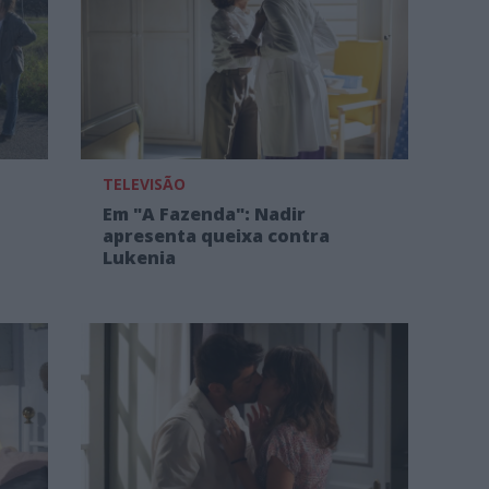
TELEVISÃO
Em "A Fazenda": Nadir
apresenta queixa contra
Lukenia