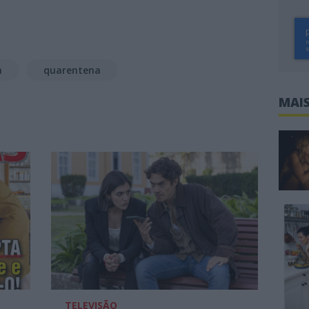
h
quarentena
MAIS
TELEVISÃO