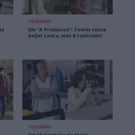
TELEVISÃO
ia
Em "A Promessa": Tomás tenta
beijar Laura, mas é rejeitado!
TELEVISÃO
Em "A Senhora do Mar":