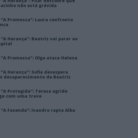
“A Herança”: Pilar descobre que
sarinho não está grávida
 “A Promessa”: Laura confronta
anca
“A Herança”: Beatriz vai parar ao
pital
 “A Promessa”: Olga ataca Helena
 “A Herança”: Sofia desespera
m desaparecimento de Beatriz
“A Protegida”: Teresa agride
rge com uma trave
“A Fazenda”: Ivandro rapta Alba