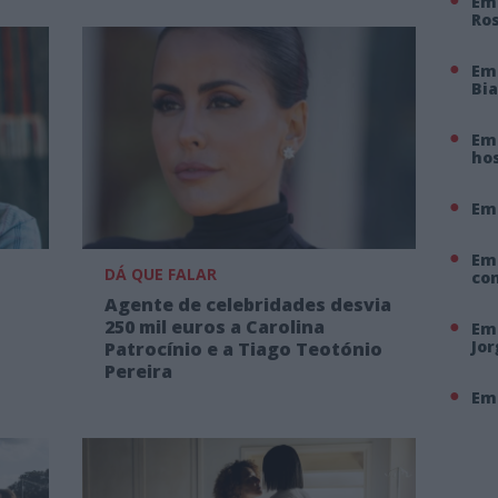
Em 
Ro
Em
Bi
Em 
hos
Em
Em
DÁ QUE FALAR
co
Agente de celebridades desvia
250 mil euros a Carolina
Em 
Jo
Patrocínio e a Tiago Teotónio
Pereira
Em 