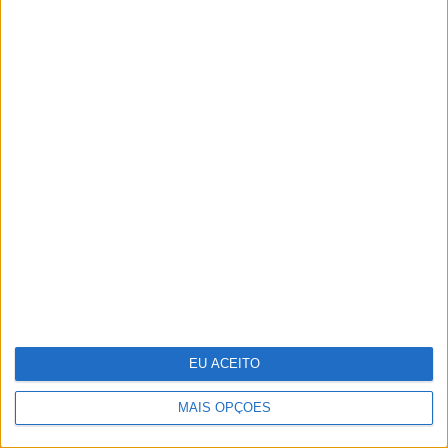
A educação como primeira
infraestrutura da sustentabilidade
EU ACEITO
Segway apresenta série de trotinetes
elétricas Ninebot E3
MAIS OPÇÕES