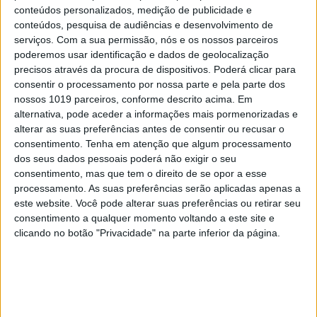
Em "A Herança": Sofia é acusada de
conteúdos personalizados, medição de publicidade e
negligência em televisão
conteúdos, pesquisa de audiências e desenvolvimento de
serviços.
Com a sua permissão, nós e os nossos parceiros
poderemos usar identificação e dados de geolocalização
precisos através da procura de dispositivos. Poderá clicar para
consentir o processamento por nossa parte e pela parte dos
nossos 1019 parceiros, conforme descrito acima. Em
alternativa, pode aceder a informações mais pormenorizadas e
alterar as suas preferências antes de consentir ou recusar o
consentimento.
Tenha em atenção que algum processamento
dos seus dados pessoais poderá não exigir o seu
consentimento, mas que tem o direito de se opor a esse
processamento. As suas preferências serão aplicadas apenas a
este website. Você pode alterar suas preferências ou retirar seu
TELEVISÃO
consentimento a qualquer momento voltando a este site e
clicando no botão "Privacidade" na parte inferior da página.
Morreu Val Kimer, ator de "Top Gun" e
"Batman"