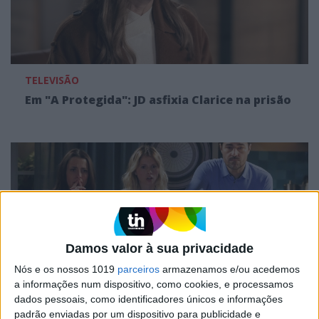
TELEVISÃO
Em "A Protegida": JD asfixia Clarice na prisão
Damos valor à sua privacidade
Nós e os nossos 1019
parceiros
armazenamos e/ou acedemos
a informações num dispositivo, como cookies, e processamos
dados pessoais, como identificadores únicos e informações
TELEVISÃO
padrão enviadas por um dispositivo para publicidade e