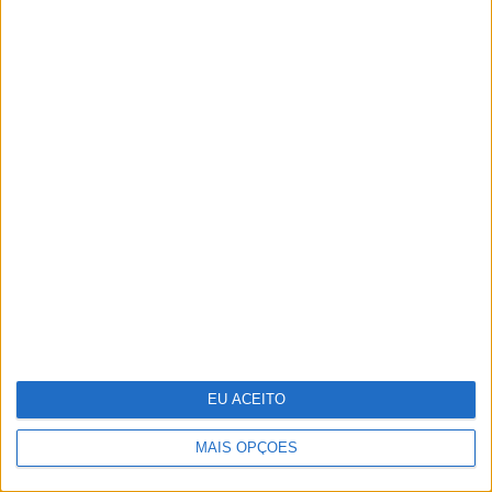
Só ver uma pessoa doente já faz disparar
o sistema imunitário
Fotografia: Os tigres de Maria da Luz
EU ACEITO
MAIS OPÇÕES