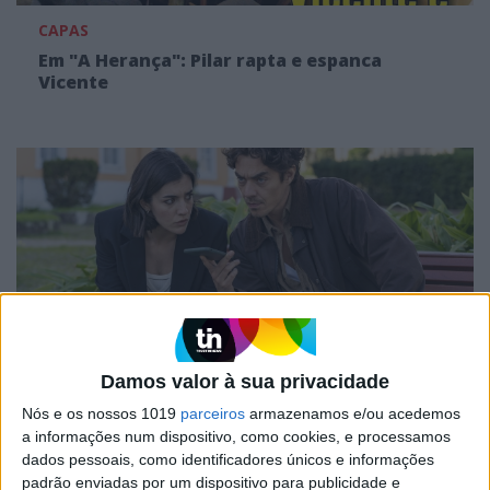
CAPAS
Em "A Herança": Pilar rapta e espanca
Vicente
Damos valor à sua privacidade
TELEVISÃO
Nós e os nossos 1019
parceiros
armazenamos e/ou acedemos
Em "A Herança": Gonçalo e Beatriz montam
a informações num dispositivo, como cookies, e processamos
armadilha a Cunha
dados pessoais, como identificadores únicos e informações
padrão enviadas por um dispositivo para publicidade e