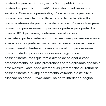
Em "A Protegida": JD asfixia Clarice na prisão
conteúdos personalizados, medição de publicidade e
conteúdos, pesquisa de audiências e desenvolvimento de
serviços.
Com a sua permissão, nós e os nossos parceiros
poderemos usar identificação e dados de geolocalização
precisos através da procura de dispositivos. Poderá clicar para
consentir o processamento por nossa parte e pela parte dos
nossos 1019 parceiros, conforme descrito acima. Em
alternativa, pode aceder a informações mais pormenorizadas e
alterar as suas preferências antes de consentir ou recusar o
consentimento.
Tenha em atenção que algum processamento
dos seus dados pessoais poderá não exigir o seu
consentimento, mas que tem o direito de se opor a esse
processamento. As suas preferências serão aplicadas apenas a
este website. Você pode alterar suas preferências ou retirar seu
TELEVISÃO
consentimento a qualquer momento voltando a este site e
Em "A Herança": Sofia é acusada de
clicando no botão "Privacidade" na parte inferior da página.
negligência em televisão