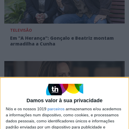
TELEVISÃO
Em "A Herança": Gonçalo e Beatriz montam
armadilha a Cunha
Damos valor à sua privacidade
Nós e os nossos 1019
parceiros
armazenamos e/ou acedemos
a informações num dispositivo, como cookies, e processamos
dados pessoais, como identificadores únicos e informações
TELEVISÃO
padrão enviadas por um dispositivo para publicidade e