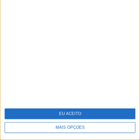
Parabéns, bicharada!
EU ACEITO
MAIS OPÇÕES