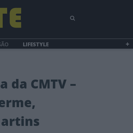
SÃO
LIFESTYLE
a da CMTV –
herme,
Martins