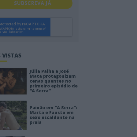
SUBSCREVA JÁ
 VISTAS
Júlia Palha e José
Mata protagonizam
cenas quentes no
primeiro episódio de
“A Serra”
Paixão em “A Serra”:
Marta e Fausto em
sexo escaldante na
praia