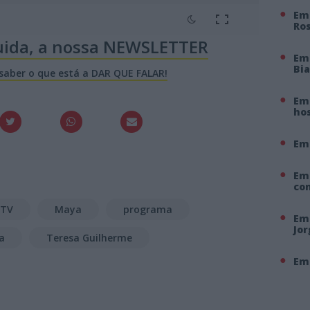
Em 
Ro
uida, a nossa NEWSLETTER
Em
Bi
 saber o que está a DAR QUE FALAR!
Em 
hos
Em
Em
co
TV
Maya
programa
Em 
Jo
ra
Teresa Guilherme
Em 