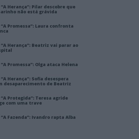
“A Herança”: Pilar descobre que
sarinho não está grávida
 “A Promessa”: Laura confronta
anca
“A Herança”: Beatriz vai parar ao
pital
 “A Promessa”: Olga ataca Helena
 “A Herança”: Sofia desespera
m desaparecimento de Beatriz
“A Protegida”: Teresa agride
rge com uma trave
“A Fazenda”: Ivandro rapta Alba